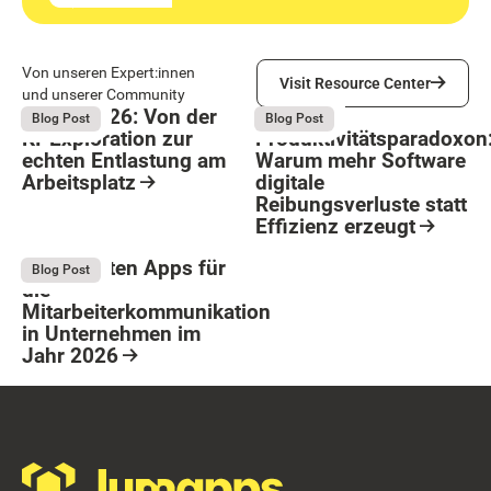
Visit Resource Center
Von unseren Expert:innen
Visit Resource Center
und unserer Community
Bright 2026: Von der
Das
August 4, 2026
August 4, 2026
Blog Post
Blog Post
KI-Exploration zur
Produktivitätsparadoxon
echten Entlastung am
Warum mehr Software
Arbeitsplatz
digitale
Reibungsverluste statt
Resource Card
Effizienz erzeugt
Button Text
Resource Card
Die 9 besten Apps für
August 4, 2026
Blog Post
die
Mitarbeiterkommunikation
in Unternehmen im
Jahr 2026
Resource Card
Footer