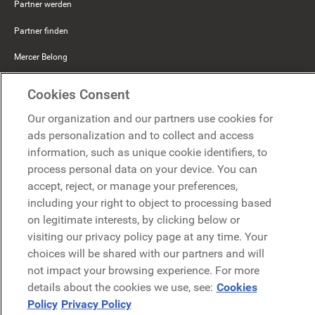
Partner werden
Partner finden
Mercer Belong
Google
Cookies Consent
Microsoft
Our organization and our partners use cookies for
ads personalization and to collect and access
information, such as unique cookie identifiers, to
Demo anfragen
Demo anfragen
process personal data on your device. You can
accept, reject, or manage your preferences,
Kontakt
including your right to object to processing based
Kontakt
on legitimate interests, by clicking below or
visiting our privacy policy page at any time. Your
choices will be shared with our partners and will
not impact your browsing experience. For more
details about the cookies we use, see:
Cookies
Policy
Privacy Policy
Datenschutzerklärung
Rechtliches
AGB
Security