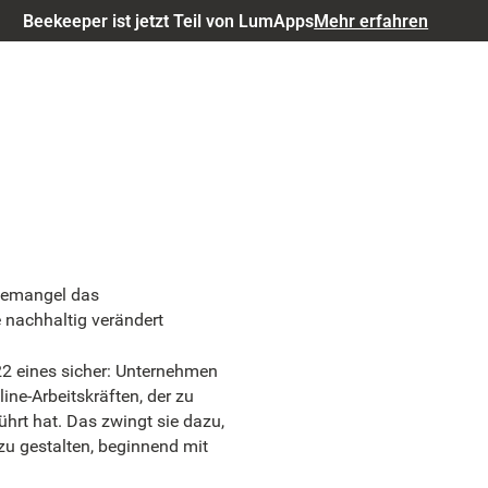
Beekeeper ist jetzt Teil von LumApps
Mehr erfahren
ftemangel das
e nachhaltig verändert
22 eines sicher: Unternehmen
ine-Arbeitskräften, der zu
hrt hat. Das zwingt sie dazu,
zu gestalten, beginnend mit