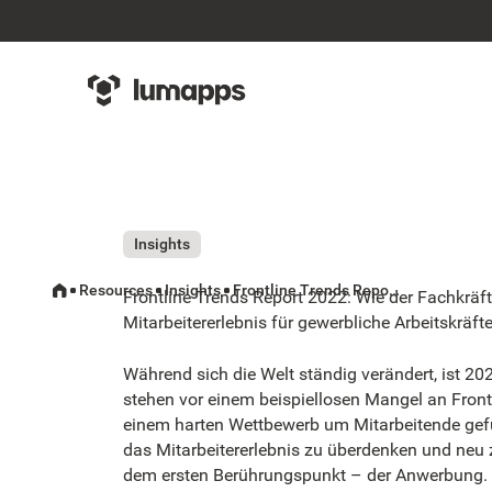
Insights
Resources
Insights
Frontline Trends Report 2022: Wie der Fachkräftemangel das Mitarbeitererlebnis für gewerbliche Arbeitskräfte nachhaltig verändert
Frontline Trends Report 2022: Wie der Fachkrä
Mitarbeitererlebnis für gewerbliche Arbeitskräft
Während sich die Welt ständig verändert, ist 20
stehen vor einem beispiellosen Mangel an Frontl
einem harten Wettbewerb um Mitarbeitende gefü
das Mitarbeitererlebnis zu überdenken und neu 
dem ersten Berührungspunkt – der Anwerbung.