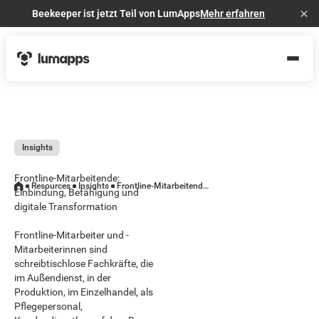
Beekeeper ist jetzt Teil von LumApps
Mehr erfahren
Cl
Insights
Frontline-Mitarbeitende:
Resources
Insights
Frontline-Mitarbeitende: Einbindung, Befähigung und digitale Transformation
Einbindung, Befähigung und
digitale Transformation
Frontline-Mitarbeiter und -
Mitarbeiterinnen sind
schreibtischlose Fachkräfte, die
im Außendienst, in der
Produktion, im Einzelhandel, als
Pflegepersonal,