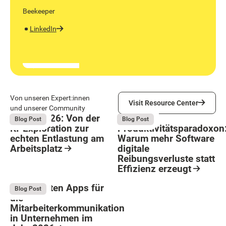
Beekeeper
LinkedIn
Visit Resource Center
Von unseren Expert:innen
Visit Resource Center
und unserer Community
Bright 2026: Von der
Das
August 4, 2026
August 4, 2026
Blog Post
Blog Post
KI-Exploration zur
Produktivitätsparadoxon
echten Entlastung am
Warum mehr Software
Arbeitsplatz
digitale
Reibungsverluste statt
Resource Card
Effizienz erzeugt
Button Text
Resource Card
Die 9 besten Apps für
August 4, 2026
Blog Post
die
Mitarbeiterkommunikation
in Unternehmen im