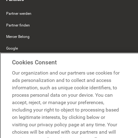
Partner werden
Partner finden
Mercer Belong
Google
Microsoft
Cookies Consent
Our organization and our partners use cookies for
ads personalization and to collect and access
Demo anfragen
Demo anfragen
information, such as unique cookie identifiers, to
process personal data on your device. You can
Kontakt
accept, reject, or manage your preferences,
Kontakt
including your right to object to processing based
on legitimate interests, by clicking below or
visiting our privacy policy page at any time. Your
choices will be shared with our partners and will