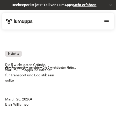
Beekeeper ist jetzt Teil von LumApps
Mehr erfahren
Cl
Insights
Die 5 wichtigsten Gründe,
Resources
Insights
Die 5 wichtigsten Gründe, warum LumApps Ihr Intranet für Transport und Logistik sein sollte
warum LumApps Ihr Intranet
für Transport und Logistik sein
sollte
March 20, 2026
Blair Williamson