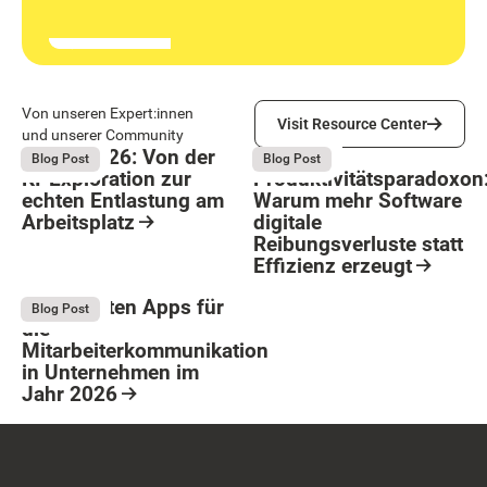
Visit Resource Center
Von unseren Expert:innen
Visit Resource Center
und unserer Community
Bright 2026: Von der
Das
August 4, 2026
August 4, 2026
Blog Post
Blog Post
KI-Exploration zur
Produktivitätsparadoxon
echten Entlastung am
Warum mehr Software
Arbeitsplatz
digitale
Reibungsverluste statt
Resource Card
Effizienz erzeugt
Button Text
Resource Card
Die 9 besten Apps für
August 4, 2026
Blog Post
die
Mitarbeiterkommunikation
in Unternehmen im
Jahr 2026
Resource Card
Footer