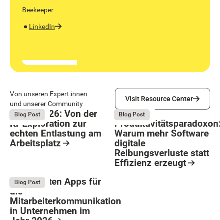
Beekeeper
LinkedIn
Visit Resource Center
Von unseren Expert:innen
Visit Resource Center
und unserer Community
Bright 2026: Von der
Das
August 4, 2026
August 4, 2026
Blog Post
Blog Post
KI-Exploration zur
Produktivitätsparadoxon
echten Entlastung am
Warum mehr Software
Arbeitsplatz
digitale
Reibungsverluste statt
Resource Card
Effizienz erzeugt
Button Text
Resource Card
Die 9 besten Apps für
August 4, 2026
Blog Post
die
Mitarbeiterkommunikation
in Unternehmen im