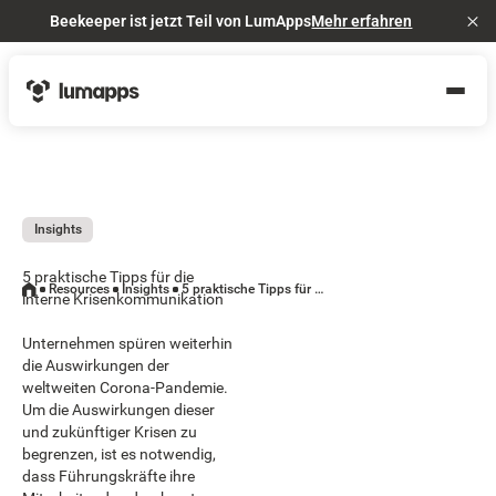
Beekeeper ist jetzt Teil von LumApps
Mehr erfahren
Cl
Insights
5 praktische Tipps für die
Resources
Insights
5 praktische Tipps für die interne Krisenkommunikation
interne Krisenkommunikation
Unternehmen spüren weiterhin
die Auswirkungen der
weltweiten Corona-Pandemie.
Um die Auswirkungen dieser
und zukünftiger Krisen zu
begrenzen, ist es notwendig,
dass Führungskräfte ihre