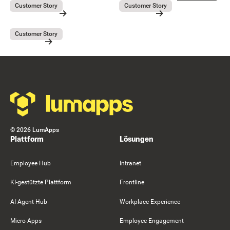
Lieferando
GEBAG
July 31, 2026
July 31, 2026
Customer Story
Customer Story
Lieferando
GEBAG
Button Text
Resource Card
Resource Card
Covivio
July 31, 2026
Customer Story
Covivio
Resource Card
Footer
©
2026
LumApps
Plattform
Lösungen
Employee Hub
Intranet
KI-gestützte Plattform
Frontline
AI Agent Hub
Workplace Experience
Micro-Apps
Employee Engagement