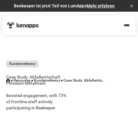
Beekeeper ist jetzt Teil von LumApps
Mehr erfahren
Cl
Kundenreferenz
Case Study: Abfallwirtschaft
Resources
Kundenreferenz
Case Study: Abfallwirtschaft Potsdam-Mittelmark
Potsdam-Mittelmark
Boosted engagement, with 73%
of frontline staff actively
participating in Beekeeper