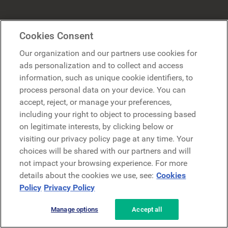
Industries
Contenus populaires
Cookies Consent
Fabrication
Expérience collaborateur
Our organization and our partners use cookies for
ads personalization and to collect and access
Retail
Digital workplace
information, such as unique cookie identifiers, to
Santé
Intranet collaborateur
process personal data on your device. You can
accept, reject, or manage your preferences,
Services financiers
Communication interne
including your right to object to processing based
Énergie
Intranet moderne
on legitimate interests, by clicking below or
visiting our privacy policy page at any time. Your
Technologies
Engagement collaborateur
choices will be shared with our partners and will
not impact your browsing experience. For more
Compagnies aériennes
Alternative à Workvivo
details about the cookies we use, see:
Cookies
Assurance
Alternative à Unily
Policy
Privacy Policy
Construction/BTP
Alternative à Simpplr
Manage options
Accept all
Transport & logistique
Alternative à Jive