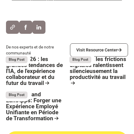
Visit Resource Center
De nos experts et de notre
Visit Resource Center
communauté
Bright 2026 : les
Comment les frictions
August 4, 2026
August 4, 2026
Blog Post
Blog Post
grandes tendances de
digitales ralentissent
l'IA, de l'expérience
silencieusement la
collaborateur et du
productivité au travail
futur du travail
Button Text
Resource Card
Resource Card
Stellantis and
July 13, 2026
Blog Post
LumApps: Forger une
Expérience Employé
Unifiante en Période
de Transformation
Resource Card