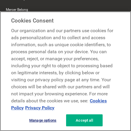
Mercer Belong
Cookies Consent
Google
Our organization and our partners use cookies for
Microsoft
ads personalization and to collect and access
information, such as unique cookie identifiers, to
process personal data on your device. You can
Demander une démo
Demander une démo
accept, reject, or manage your preferences,
including your right to object to processing based
Contact
Contact
on legitimate interests, by clicking below or
visiting our privacy policy page at any time. Your
choices will be shared with our partners and will
not impact your browsing experience. For more
details about the cookies we use, see:
Cookies
Policy
Privacy Policy
Politique de confidentialité
Mentions légales
Conditions générales
Manage options
Accept all
Security