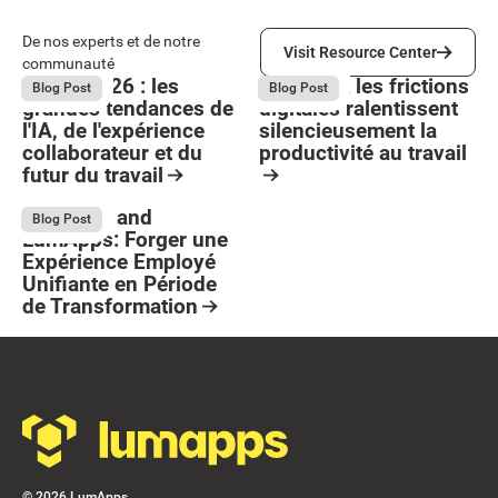
Visit Resource Center
De nos experts et de notre
Visit Resource Center
communauté
Bright 2026 : les
Comment les frictions
August 4, 2026
August 4, 2026
Blog Post
Blog Post
grandes tendances de
digitales ralentissent
l'IA, de l'expérience
silencieusement la
collaborateur et du
productivité au travail
futur du travail
Button Text
Resource Card
Resource Card
Stellantis and
July 13, 2026
Blog Post
LumApps: Forger une
Expérience Employé
Unifiante en Période
de Transformation
Resource Card
Footer
©
2026
LumApps