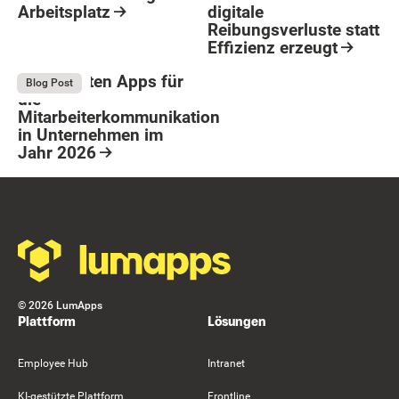
Arbeitsplatz
digitale
Reibungsverluste statt
Resource Card
Effizienz erzeugt
Button Text
Resource Card
Die 9 besten Apps für
August 4, 2026
Blog Post
die
Mitarbeiterkommunikation
in Unternehmen im
Jahr 2026
Resource Card
Footer
©
2026
LumApps
Plattform
Lösungen
Employee Hub
Intranet
KI-gestützte Plattform
Frontline