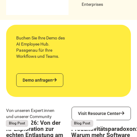
Enterprises
Buchen Sie Ihre Demo des
AI Employee Hub.
Passgenau für Ihre
Workflows und Teams.
Demo anfragen
Demo anfragen
Visit Resource Center
Von unseren Expert:innen
Visit Resource Center
und unserer Community
Bright 2026: Von der
Das
August 4, 2026
August 4, 2026
Blog Post
Blog Post
KI-Exploration zur
Produktivitätsparadoxon
echten Entlastung am
Warum mehr Software