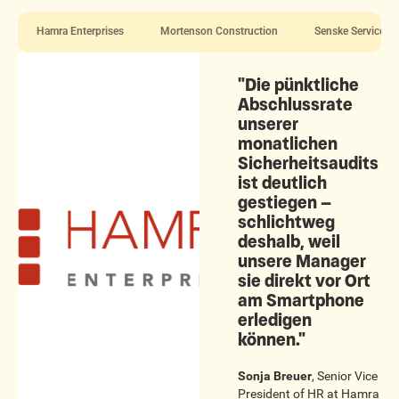
Hamra Enterprises
Mortenson Construction
Senske Services
"Die pünktliche
Abschlussrate
unserer
monatlichen
Sicherheitsaudits
ist deutlich
gestiegen –
schlichtweg
deshalb, weil
unsere Manager
sie direkt vor Ort
am Smartphone
erledigen
können."
Sonja Breuer
,
Senior Vice
President of HR
at
Hamra