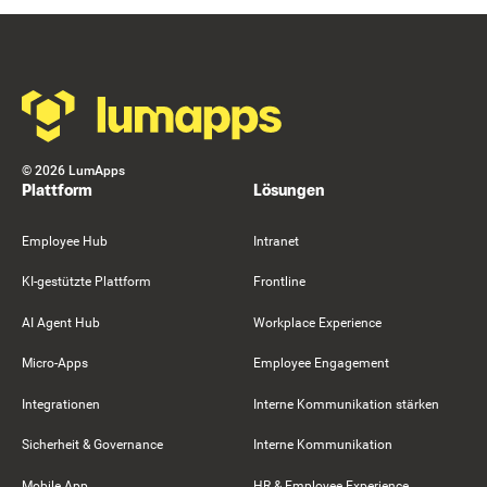
Resource Card
Footer
©
2026
LumApps
Plattform
Lösungen
Employee Hub
Intranet
KI-gestützte Plattform
Frontline
AI Agent Hub
Workplace Experience
Micro-Apps
Employee Engagement
Integrationen
Interne Kommunikation stärken
Sicherheit & Governance
Interne Kommunikation
Mobile App
HR & Employee Experience