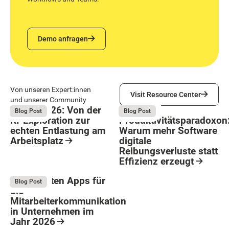
Demo anfragen
Demo anfragen
Visit Resource Center
Von unseren Expert:innen
Visit Resource Center
und unserer Community
Bright 2026: Von der
Das
August 4, 2026
August 4, 2026
Blog Post
Blog Post
KI-Exploration zur
Produktivitätsparadoxon
echten Entlastung am
Warum mehr Software
Arbeitsplatz
digitale
Reibungsverluste statt
Resource Card
Effizienz erzeugt
Button Text
Resource Card
Die 9 besten Apps für
August 4, 2026
Blog Post
die
Mitarbeiterkommunikation
in Unternehmen im
Jahr 2026