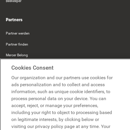
Beekeeper
Partners
Partner werden
Partner finden
Mercer Belong
Google
Cookies Consent
Our organization and our partners use cookies for
Microsoft
ads personalization and to collect and access
information, such as unique cookie identifiers, to
Demo anfragen
process personal data on your device. You can
Demo anfragen
accept, reject, or manage your preferences,
including your right to object to processing based
Kontakt
Kontakt
on legitimate interests, by clicking below or
visiting our privacy policy page at any time. Your