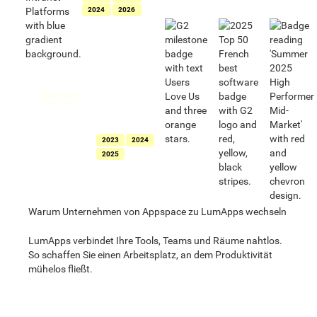
2024
2026
Als Leader für
Intranets
ausgezeichnet
im Gartner®
Magic
Quadrant™ für
Intranet-
Lösungen
2023
2024
2025
Warum Unternehmen von Appspace zu LumApps wechseln
LumApps verbindet Ihre Tools, Teams und Räume nahtlos.
So schaffen Sie einen Arbeitsplatz, an dem Produktivität
mühelos fließt.