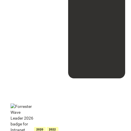
Als Leader für
Intranets
ausgezeichnet
in der Forrester
Wave™:
Intranet
Platforms
2020
2022