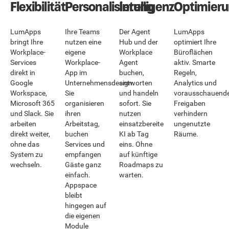
Flexibilität
Personalisierung
Intelligenz
Optimier
LumApps
Ihre Teams
Der Agent
LumApps
bringt Ihre
nutzen eine
Hub und der
optimiert Ihre
Workplace-
eigene
Workplace
Büroflächen
Services
Workplace-
Agent
aktiv. Smarte
direkt in
App im
buchen,
Regeln,
Google
Unternehmensdesign.
antworten
Analytics und
Workspace,
Sie
und handeln
vorausschauend
Microsoft 365
organisieren
sofort. Sie
Freigaben
und Slack. Sie
ihren
nutzen
verhindern
arbeiten
Arbeitstag,
einsatzbereite
ungenutzte
direkt weiter,
buchen
KI ab Tag
Räume.
ohne das
Services und
eins. Ohne
System zu
empfangen
auf künftige
wechseln.
Gäste ganz
Roadmaps zu
einfach.
warten.
Appspace
bleibt
hingegen auf
die eigenen
Module