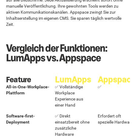
auf alle Bildschirme. Jede Aktualisierung erscheint sofort ohne
manuelle Veröffentlichung. Ihre gewohnten Tools werden zu
aktiven Kommunikationskanälen. Appspace zwingt Sie zur
Inhaltserstellung im eigenen CMS. Sie sparen täglich wertvolle
Zeit.
Vergleich der Funktionen:
LumApps vs. Appspace
Feature
LumApps
Appspace
All-in-One-Workplace-
✅ Vollständige
✅
Plattform
Workplace
Experience aus
einer Hand
Software-first-
✅ Direkt
Erfordert oft
Deployment
einsatzbereit ohne
spezielle Hardware
zusätzliche
Hardware