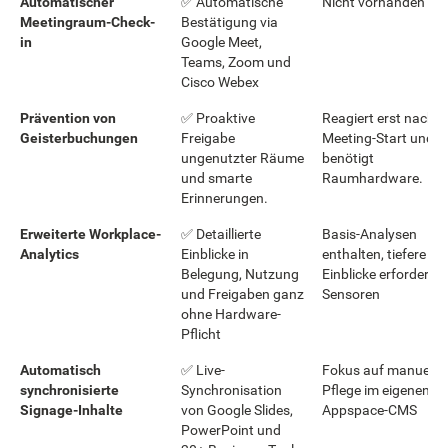
Automatischer
✅ Automatische
Nicht vorhanden
Meetingraum-Check-
Bestätigung via
in
Google Meet,
Teams, Zoom und
Cisco Webex
Prävention von
✅ Proaktive
Reagiert erst nach
Geisterbuchungen
Freigabe
Meeting-Start und
ungenutzter Räume
benötigt
und smarte
Raumhardware.
Erinnerungen.
Erweiterte Workplace-
✅ Detaillierte
Basis-Analysen
Analytics
Einblicke in
enthalten, tiefere
Belegung, Nutzung
Einblicke erfordern
und Freigaben ganz
Sensoren
ohne Hardware-
Pflicht
Automatisch
✅ Live-
Fokus auf manuelle
synchronisierte
Synchronisation
Pflege im eigenen
Signage-Inhalte
von Google Slides,
Appspace-CMS
PowerPoint und