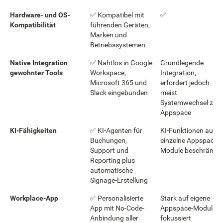
Hardware- und OS-
✅ Kompatibel mit
✅
Kompatibilität
führenden Geräten,
Marken und
Betriebssystemen
Native Integration
✅ Nahtlos in Google
Grundlegende
gewohnter Tools
Workspace,
Integration,
Microsoft 365 und
erfordert jedoch
Slack eingebunden
meist
Systemwechsel zu
Appspace
KI-Fähigkeiten
✅ KI-Agenten für
KI-Funktionen auf
Buchungen,
einzelne Appspace-
Support und
Module beschränkt
Reporting plus
automatische
Signage-Erstellung
Workplace-App
✅ Personalisierte
Stark auf eigene
App mit No-Code-
Appspace-Module
Anbindung aller
fokussiert