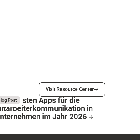
Visit Resource Center
Visit Resource Center
ie 9 besten Apps für die
gust 4, 2026
log Post
itarbeiterkommunikation in
nternehmen im Jahr 2026
esource Card