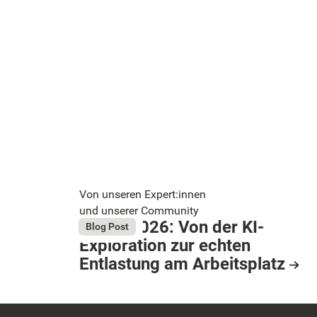
Von unseren Expert:innen
und unserer Community
Bright 2026: Von der KI-
August 4, 2026
Blog Post
Exploration zur echten
Button Text
Entlastung am Arbeitsplatz
Resource Card
Footer