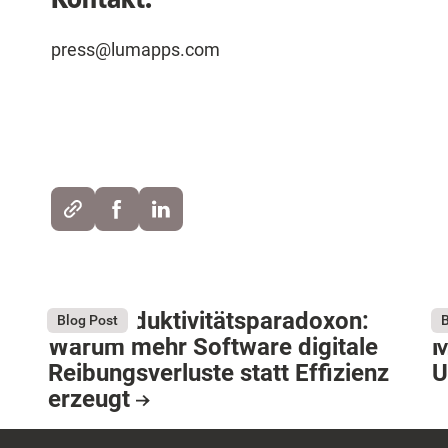
press@lumapps.com
Das Produktivitätsparadoxon:
D
August 4, 2026
Au
Blog Post
B
Warum mehr Software digitale
M
Reibungsverluste statt Effizienz
U
erzeugt
R
Resource Card