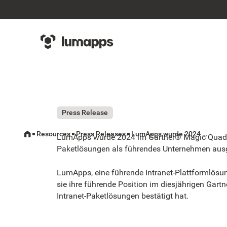
Press Release
Resources
Press Releases
LumApps wurde 2024 im Gartner® Magic Quadrant™ für Intranet-Paketlösungen als führendes Unternehmen ausgezeichnet
LumApps wurde 2024 im Gartner® Magic Quadra
Paketlösungen als führendes Unternehmen aus
LumApps, eine führende Intranet-Plattformlösu
sie ihre führende Position im diesjährigen Gar
Intranet-Paketlösungen bestätigt hat.