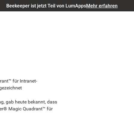
Beekeeper ist jetzt Teil von LumApps
Mehr erfahren
nt™ für Intranet-
gezeichnet
ng, gab heute bekannt, dass
tner® Magic Quadrant™ für