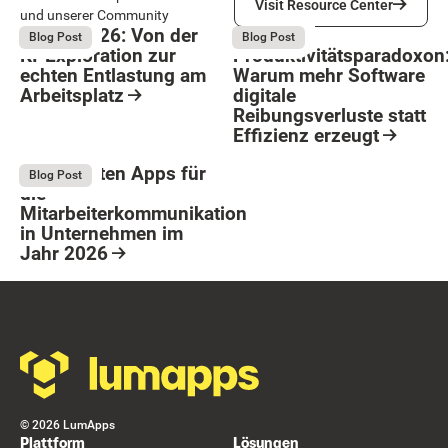
Visit Resource Center
und unserer Community
Bright 2026: Von der
Das
August 4, 2026
August 4, 2026
Blog Post
Blog Post
KI-Exploration zur
Produktivitätsparadoxon
echten Entlastung am
Warum mehr Software
Arbeitsplatz
digitale
Reibungsverluste statt
Resource Card
Effizienz erzeugt
Button Text
Resource Card
Die 9 besten Apps für
August 4, 2026
Blog Post
die
Mitarbeiterkommunikation
in Unternehmen im
Jahr 2026
Resource Card
Footer
©
2026
LumApps
Plattform
Lösungen