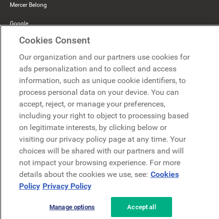
Mercer Belong
Google
Cookies Consent
Microsoft
Our organization and our partners use cookies for
ads personalization and to collect and access
Demo anfragen
information, such as unique cookie identifiers, to
Demo anfragen
process personal data on your device. You can
accept, reject, or manage your preferences,
Kontakt
Kontakt
including your right to object to processing based
on legitimate interests, by clicking below or
visiting our privacy policy page at any time. Your
choices will be shared with our partners and will
not impact your browsing experience. For more
details about the cookies we use, see:
Cookies
Datenschutzerklärung
Rechtliches
AGB
Security
Policy
Privacy Policy
Manage options
Accept all