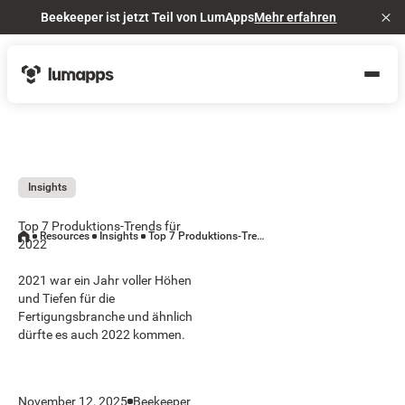
Beekeeper ist jetzt Teil von LumApps
Mehr erfahren
Cl
Insights
Top 7 Produktions-Trends für
Resources
Insights
Top 7 Produktions-Trends für 2022
2022
2021 war ein Jahr voller Höhen
und Tiefen für die
Fertigungsbranche und ähnlich
dürfte es auch 2022 kommen.
November 12, 2025
Beekeeper