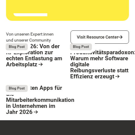
Visit Resource Center
Von unseren Expert:innen
Visit Resource Center
und unserer Community
Bright 2026: Von der
Das
August 4, 2026
August 4, 2026
Blog Post
Blog Post
KI-Exploration zur
Produktivitätsparadoxon
echten Entlastung am
Warum mehr Software
Arbeitsplatz
digitale
Reibungsverluste statt
Resource Card
Effizienz erzeugt
Button Text
Resource Card
Die 9 besten Apps für
August 4, 2026
Blog Post
die
Mitarbeiterkommunikation
in Unternehmen im
Jahr 2026
Resource Card
Footer