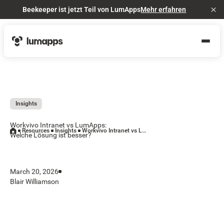
Beekeeper ist jetzt Teil von LumApps
Mehr erfahren
Cl
Insights
Workvivo Intranet vs LumApps:
Resources
Insights
Workvivo Intranet vs LumApps: Welche Lösung ist besser?
Welche Lösung ist besser?
March 20, 2026
Blair Williamson