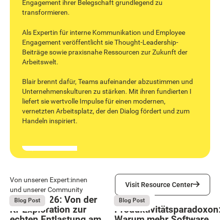
Engagement ihrer Belegschaft grundlegend zu
transformieren.
Als Expertin für interne Kommunikation und Employee
Engagement veröffentlicht sie Thought-Leadership-
Beiträge sowie praxisnahe Ressourcen zur Zukunft der
Arbeitswelt.
‍Blair brennt dafür, Teams aufeinander abzustimmen und
Unternehmenskulturen zu stärken. Mit ihren fundierten I
liefert sie wertvolle Impulse für einen modernen,
vernetzten Arbeitsplatz, der den Dialog fördert und zum
Handeln inspiriert.
Visit Resource Center
Von unseren Expert:innen
Visit Resource Center
und unserer Community
Bright 2026: Von der
Das
August 4, 2026
August 4, 2026
Blog Post
Blog Post
KI-Exploration zur
Produktivitätsparadoxon
echten Entlastung am
Warum mehr Software