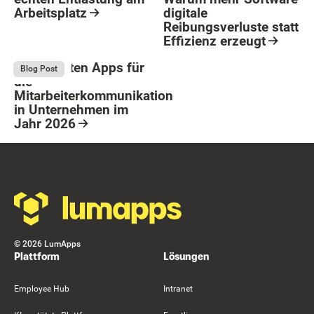
Arbeitsplatz
digitale
Reibungsverluste statt
Resource Card
Effizienz erzeugt
Button Text
Resource Card
Die 9 besten Apps für
August 4, 2026
Blog Post
die
Mitarbeiterkommunikation
in Unternehmen im
Jahr 2026
Resource Card
Footer
©
2026
LumApps
Plattform
Lösungen
Employee Hub
Intranet