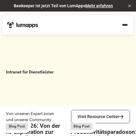
Beekeeper ist jetzt Teil von LumApps
Mehr erfahren
Cl
Intranet für Dienstleister
Visit Resource Center
Von unseren Expert:innen
Visit Resource Center
und unserer Community
Bright 2026: Von der
Das
August 4, 2026
August 4, 2026
Blog Post
Blog Post
KI-Exploration zur
Produktivitätsparadoxon