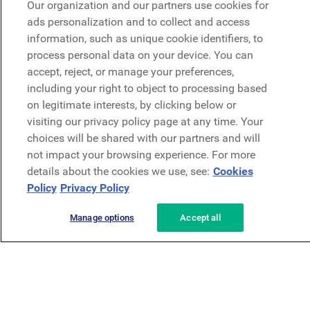
Our organization and our partners use cookies for
Microsoft
ads personalization and to collect and access
information, such as unique cookie identifiers, to
process personal data on your device. You can
Demo anfragen
Demo anfragen
accept, reject, or manage your preferences,
including your right to object to processing based
Kontakt
on legitimate interests, by clicking below or
Kontakt
visiting our privacy policy page at any time. Your
choices will be shared with our partners and will
not impact your browsing experience. For more
details about the cookies we use, see:
Cookies
Policy
Privacy Policy
Datenschutzerklärung
Rechtliches
AGB
Security
Manage options
Accept all