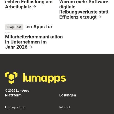
echten Entlastung am
Warum mehr Software
Arbeitsplatz
digitale
Reibungsverluste statt
Resource Card
Effizienz erzeugt
Button Text
Resource Card
Die 9 besten Apps für
August 4, 2026
Blog Post
die
Mitarbeiterkommunikation
in Unternehmen im
Jahr 2026
Resource Card
Footer
©
2026
LumApps
Plattform
Lösungen
Employee Hub
Intranet