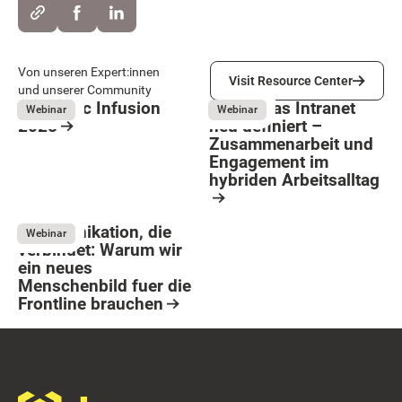
Visit Resource Center
Von unseren Expert:innen
Visit Resource Center
und unserer Community
Hirschtec Infusion
Wie KI das Intranet
Webinar
Webinar
2025
neu definiert –
Zusammenarbeit und
May 12, 2026
Resource Card
Engagement im
hybriden Arbeitsalltag
Button Text
May 12, 2026
Resource Card
Kommunikation, die
Webinar
verbindet: Warum wir
ein neues
Menschenbild fuer die
Frontline brauchen
May 12, 2026
Resource Card
Footer