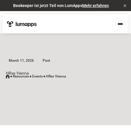
Beekeeper ist jetzt Teil von LumApps
Mehr erfahren
Cl
March 11, 2026
Past
HRex Vienna
Resources
Events
HRex Vienna