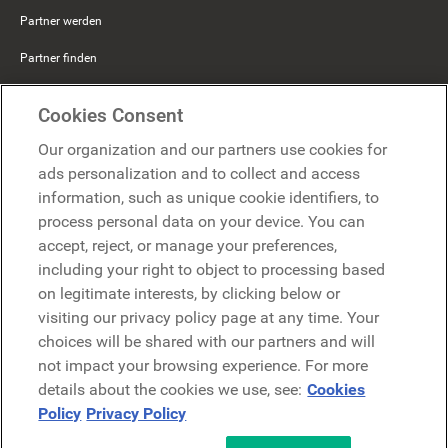
Partner werden
Partner finden
Mercer Belong
Cookies Consent
Google
Our organization and our partners use cookies for
Microsoft
ads personalization and to collect and access
information, such as unique cookie identifiers, to
process personal data on your device. You can
Demo anfragen
accept, reject, or manage your preferences,
Demo anfragen
including your right to object to processing based
on legitimate interests, by clicking below or
Kontakt
Kontakt
visiting our privacy policy page at any time. Your
choices will be shared with our partners and will
not impact your browsing experience. For more
details about the cookies we use, see:
Cookies
Policy
Privacy Policy