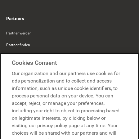
Partners
Partner werden
Partner finden
Mercer Belong
Cookies Consent
Google
Our organization and our partners use cookies for
Microsoft
ads personalization and to collect and access
information, such as unique cookie identifiers, to
process personal data on your device. You can
Demo anfragen
accept, reject, or manage your preferences,
Demo anfragen
including your right to object to processing based
on legitimate interests, by clicking below or
Kontakt
Kontakt
visiting our privacy policy page at any time. Your
choices will be shared with our partners and will