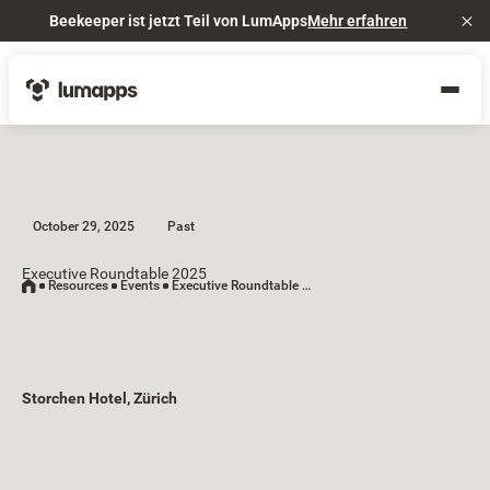
Beekeeper ist jetzt Teil von LumApps
Mehr erfahren
Cl
October 29, 2025
Past
Executive Roundtable 2025
Resources
Events
Executive Roundtable 2025
Storchen Hotel, Zürich