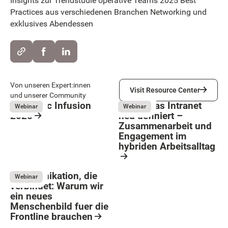
Insights zur Trendstudie operative Teams 2025 Best
Practices aus verschiedenen Branchen Networking und
exklusives Abendessen
Visit Resource Center
Von unseren Expert:innen
Visit Resource Center
und unserer Community
Hirschtec Infusion
Wie KI das Intranet
Webinar
Webinar
2025
neu definiert –
Zusammenarbeit und
May 12, 2026
Resource Card
Engagement im
hybriden Arbeitsalltag
Button Text
May 12, 2026
Resource Card
Kommunikation, die
Webinar
verbindet: Warum wir
ein neues
Menschenbild fuer die
Frontline brauchen
May 12, 2026
Resource Card