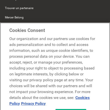
Trouver un partenaire
Mercer Belong
Google
Cookies Consent
Microsoft
Our organization and our partners use cookies for
ads personalization and to collect and access
information, such as unique cookie identifiers, to
Demander une démo
Demander une démo
process personal data on your device. You can
accept, reject, or manage your preferences,
Contact
including your right to object to processing based
Contact
on legitimate interests, by clicking below or
visiting our privacy policy page at any time. Your
choices will be shared with our partners and will
not impact your browsing experience. For more
details about the cookies we use, see:
Cookies
Policy
Privacy Policy
Politique de confidentialité
Mentions légales
Conditions générales