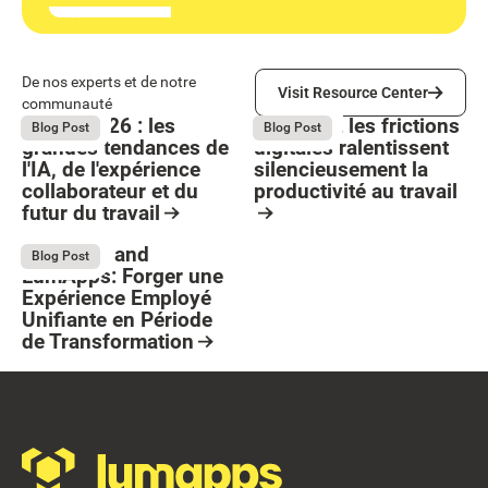
Visit Resource Center
De nos experts et de notre
Visit Resource Center
communauté
Bright 2026 : les
Comment les frictions
August 4, 2026
August 4, 2026
Blog Post
Blog Post
grandes tendances de
digitales ralentissent
l'IA, de l'expérience
silencieusement la
collaborateur et du
productivité au travail
futur du travail
Button Text
Resource Card
Resource Card
Stellantis and
July 13, 2026
Blog Post
LumApps: Forger une
Expérience Employé
Unifiante en Période
de Transformation
Resource Card
Footer