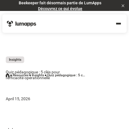
Beekeeper fait désormais partie de LumApps
Cl
Découvrez ce qui évolue
Insights
Quiz pédagogique : 5 clés pour
Resources
Insights
Quiz pédagogique : 5 clés pour l'efficacité opérationnelle
l'efficacité opérationnelle
April 15, 2026