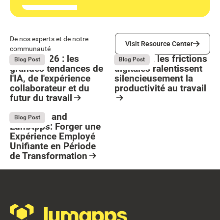
Visit Resource Center
De nos experts et de notre
Visit Resource Center
communauté
Bright 2026 : les
Comment les frictions
August 4, 2026
August 4, 2026
Blog Post
Blog Post
grandes tendances de
digitales ralentissent
l'IA, de l'expérience
silencieusement la
collaborateur et du
productivité au travail
futur du travail
Button Text
Resource Card
Resource Card
Stellantis and
July 13, 2026
Blog Post
LumApps: Forger une
Expérience Employé
Unifiante en Période
de Transformation
Resource Card
Footer