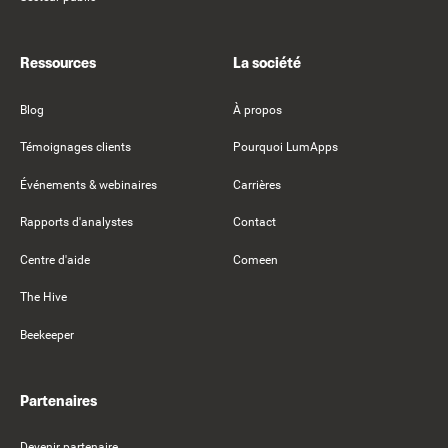
Ressources
La société
Blog
À propos
Témoignages clients
Pourquoi LumApps
Événements & webinaires
Carrières
Rapports d'analystes
Contact
Centre d'aide
Comeen
The Hive
Beekeeper
Partenaires
Devenir partenaire