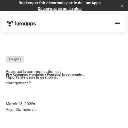
Beekeeper fait désormais partie de LumApps
Cl
Découvrez ce qui évolue
Insights
Pourquoi la communication est
Resources
Insights
Pourquoi la communication est importante dans la gestion du changement ?
importante dans la gestion du
changement ?
March 18, 2026
Asya Stamenova