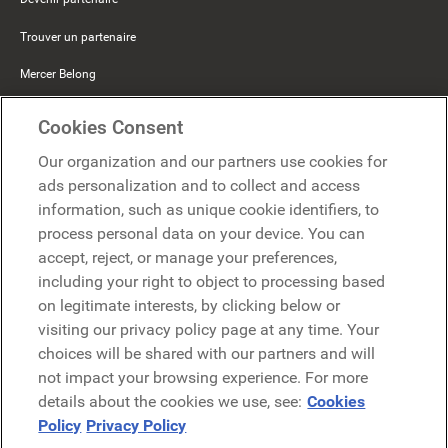
Trouver un partenaire
Mercer Belong
Google
Cookies Consent
Microsoft
Our organization and our partners use cookies for
ads personalization and to collect and access
information, such as unique cookie identifiers, to
Demander une démo
Demander une démo
process personal data on your device. You can
accept, reject, or manage your preferences,
Contact
including your right to object to processing based
Contact
on legitimate interests, by clicking below or
visiting our privacy policy page at any time. Your
choices will be shared with our partners and will
not impact your browsing experience. For more
details about the cookies we use, see:
Cookies
Policy
Privacy Policy
Politique de confidentialité
Mentions légales
Conditions générales