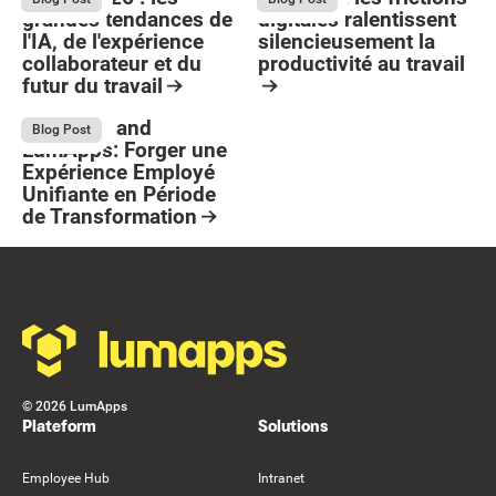
grandes tendances de
digitales ralentissent
l'IA, de l'expérience
silencieusement la
collaborateur et du
productivité au travail
futur du travail
Button Text
Resource Card
Resource Card
Stellantis and
July 13, 2026
Blog Post
LumApps: Forger une
Expérience Employé
Unifiante en Période
de Transformation
Resource Card
Footer
©
2026
LumApps
Plateform
Solutions
Employee Hub
Intranet