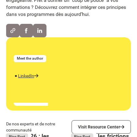
engageante. Prêt à donner un "coup de pouce" à vos
formations ? Découvrez comment intégrer ces principes
dans vos programmes dès aujourd’hui.
Meet the author
LinkedIn
Visit Resource Center
De nos experts et de notre
Visit Resource Center
communauté
Bright 2026 : les
Comment les frictions
August 4, 2026
August 4, 2026
Blog Post
Blog Post