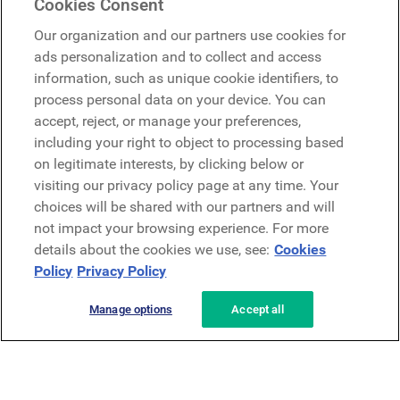
Cookies Consent
Microsoft
Our organization and our partners use cookies for
ads personalization and to collect and access
information, such as unique cookie identifiers, to
Demander une démo
Demander une démo
process personal data on your device. You can
accept, reject, or manage your preferences,
Contact
including your right to object to processing based
Contact
on legitimate interests, by clicking below or
visiting our privacy policy page at any time. Your
choices will be shared with our partners and will
not impact your browsing experience. For more
details about the cookies we use, see:
Cookies
Policy
Privacy Policy
Politique de confidentialité
Mentions légales
Conditions générales
Manage options
Accept all
Security