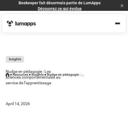
Beekeeper fait désormais partie de LumApps
Cl
Découvrez ce qui évolue
Insights
Nudge en pédagogie : Les
Resources
Insights
Nudge en pédagogie : Les sciences comportementales au service de l’apprentissage
sciences comportementales au
service de l’apprentissage
April 14, 2026