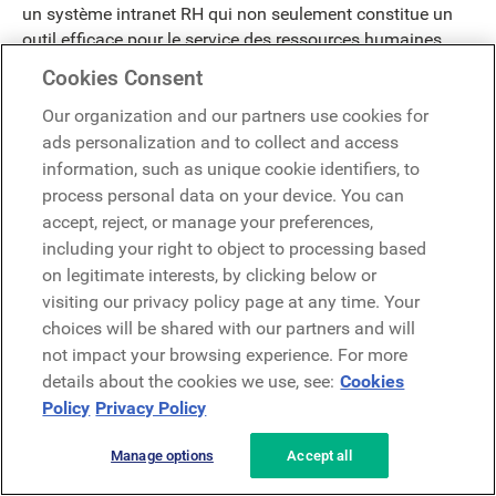
un système intranet RH qui non seulement constitue un
outil efficace pour le service des ressources humaines,
mais devient également une ressource indispensable et
Cookies Consent
très appréciée pour chaque employé.
Our organization and our partners use cookies for
Pourquoi votre équipe RH a
ads personalization and to collect and access
besoin d'un intranet moderne
information, such as unique cookie identifiers, to
process personal data on your device. You can
accept, reject, or manage your preferences,
Rationalisez les processus RH et les
including your right to object to processing based
communications
on legitimate interests, by clicking below or
visiting our privacy policy page at any time. Your
Les services RH modernes ont besoin d'outils puissants
choices will be shared with our partners and will
pour gérer un environnement de travail en pleine
not impact your browsing experience. For more
évolution. Avec LumApps, votre équipe RH dispose d'un
details about the cookies we use, see:
Cookies
hub numérique central où les employés peuvent accéder
Policy
Privacy Policy
aux politiques, soumettre des demandes et trouver des
réponses aux questions courantes grâce au self-service
Manage options
Accept all
alimenté par l'IA.