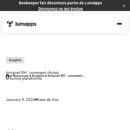
Beekeeper fait désormais partie de LumApps
Cl
Découvrez ce qui évolue
Insights
Intranet RH : comment choisir
Resources
Insights
Intranet RH : comment choisir la bonne plateforme
la bonne plateforme
January 9, 2026
Kees de Vos