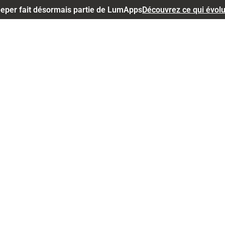
eper fait désormais partie de LumApps
Découvrez ce qui évol