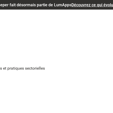
eper fait désormais partie de LumApps
Découvrez ce qui évol
 et pratiques sectorielles