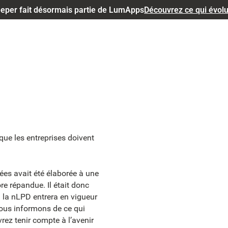
eper fait désormais partie de LumApps
Découvrez ce qui évol
que les entreprises doivent
nées avait été élaborée à une
ore répandue. Il était donc
 la nLPD entrera en vigueur
vous informons de ce qui
rez tenir compte à l’avenir