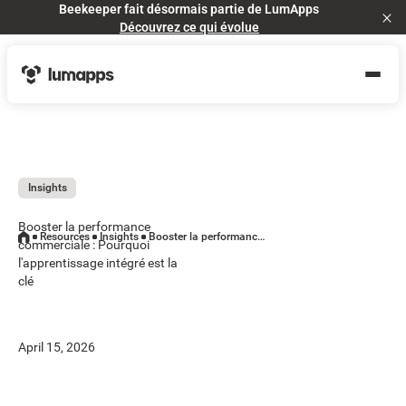
Beekeeper fait désormais partie de LumApps
Cl
Découvrez ce qui évolue
Insights
Booster la performance
Resources
Insights
Booster la performance commerciale : Pourquoi l'apprentissage intégré est la clé
commerciale : Pourquoi
l'apprentissage intégré est la
clé
April 15, 2026