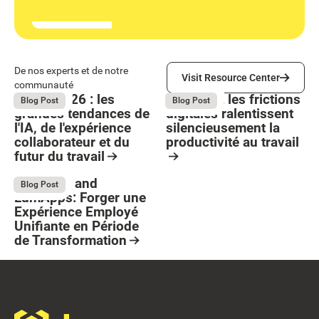
Visit Resource Center
De nos experts et de notre
Visit Resource Center
communauté
Bright 2026 : les
Comment les frictions
August 4, 2026
August 4, 2026
Blog Post
Blog Post
grandes tendances de
digitales ralentissent
l'IA, de l'expérience
silencieusement la
collaborateur et du
productivité au travail
futur du travail
Button Text
Resource Card
Resource Card
Stellantis and
July 13, 2026
Blog Post
LumApps: Forger une
Expérience Employé
Unifiante en Période
de Transformation
Resource Card
Footer