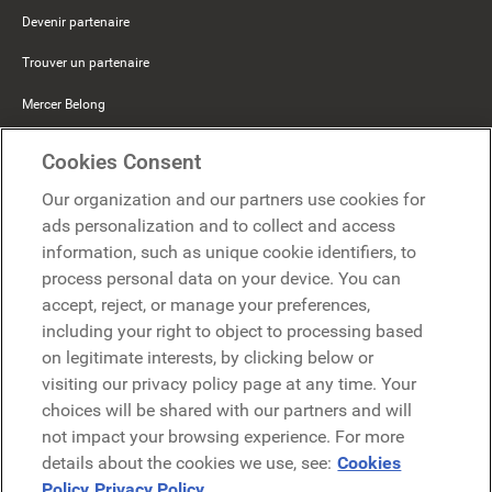
Devenir partenaire
Trouver un partenaire
Mercer Belong
Google
Cookies Consent
Microsoft
Our organization and our partners use cookies for
ads personalization and to collect and access
information, such as unique cookie identifiers, to
Demander une démo
Demander une démo
process personal data on your device. You can
accept, reject, or manage your preferences,
Contact
including your right to object to processing based
Contact
on legitimate interests, by clicking below or
visiting our privacy policy page at any time. Your
choices will be shared with our partners and will
not impact your browsing experience. For more
details about the cookies we use, see:
Cookies
Policy
Privacy Policy