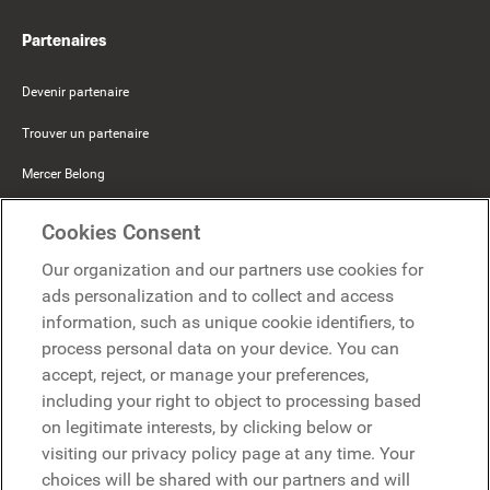
Partenaires
Devenir partenaire
Trouver un partenaire
Mercer Belong
Google
Cookies Consent
Microsoft
Our organization and our partners use cookies for
ads personalization and to collect and access
information, such as unique cookie identifiers, to
Demander une démo
Demander une démo
process personal data on your device. You can
accept, reject, or manage your preferences,
Contact
including your right to object to processing based
Contact
on legitimate interests, by clicking below or
visiting our privacy policy page at any time. Your
choices will be shared with our partners and will