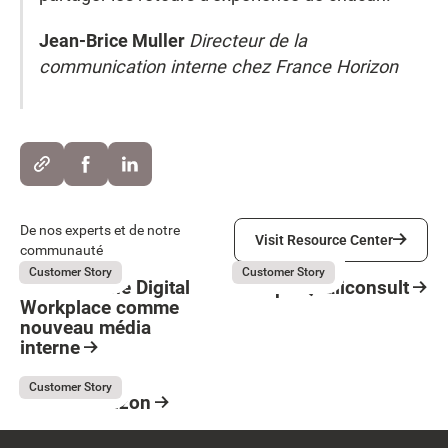
Jean-Brice Muller
Directeur de la
communication interne chez France Horizon
Visit Resource Center
De nos experts et de notre
Visit Resource Center
communauté
Believe
Groupe Qualiconsult
July 31, 2026
July 31, 2026
Customer Story
Customer Story
Believe : Une Digital
Groupe Qualiconsult
Workplace comme
Resource Card
nouveau média
Button Text
interne
Resource Card
France Horizon
July 31, 2026
Customer Story
France Horizon
Resource Card
Footer