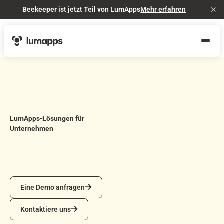
Beekeeper ist jetzt Teil von LumApps
Mehr erfahren
Cl
LumApps-Lösungen für
Unternehmen
Eine Demo anfragen
Eine Demo anfragen
Kontaktiere uns
Kontaktiere uns