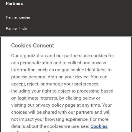
Partners
Partner werden
Partner finden
Mercer Belong
Cookies Consent
Google
Our organization and our partners use cookies for
Microsoft
ads personalization and to collect and access
information, such as unique cookie identifiers, to
process personal data on your device. You can
Demo anfragen
accept, reject, or manage your preferences,
Demo anfragen
including your right to object to processing based
on legitimate interests, by clicking below or
Kontakt
Kontakt
visiting our privacy policy page at any time. Your
choices will be shared with our partners and will
not impact your browsing experience. For more
details about the cookies we use, see:
Cookies