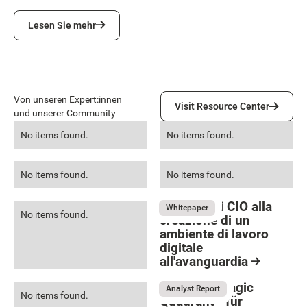
Lesen Sie mehr
Lesen Sie mehr
Visit Resource Center
Von unseren Expert:innen
Visit Resource Center
und unserer Community
No items found.
No items found.
No items found.
No items found.
Guida per i CIO alla
Whitepaper
No items found.
creazione di un
ambiente di lavoro
digitale
all'avanguardia
Resource Card
Gartner® Magic
Analyst Report
No items found.
Quadrant™ für