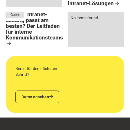
Intranet-Lösungen
Resource Card
Welche Intranet-
Guide
No items found.
Lösung passt am
besten? Der Leitfaden
für interne
Kommunikationsteams
Resource Card
Bereit für den nächsten
Schritt?
Demo ansehen
Demo ansehen
Footer