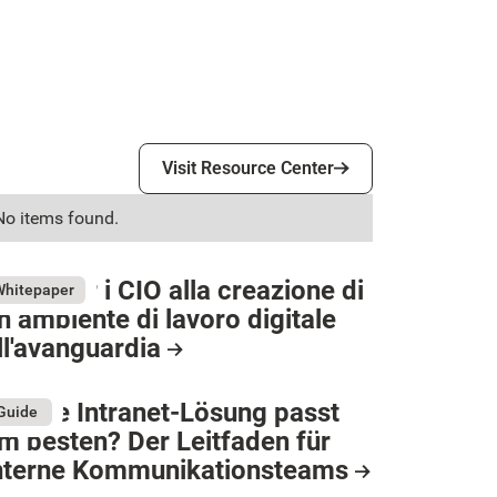
Visit Resource Center
Visit Resource Center
No items found.
uida per i CIO alla creazione di
Whitepaper
n ambiente di lavoro digitale
ll'avanguardia
esource Card
elche Intranet-Lösung passt
Guide
m besten? Der Leitfaden für
nterne Kommunikationsteams