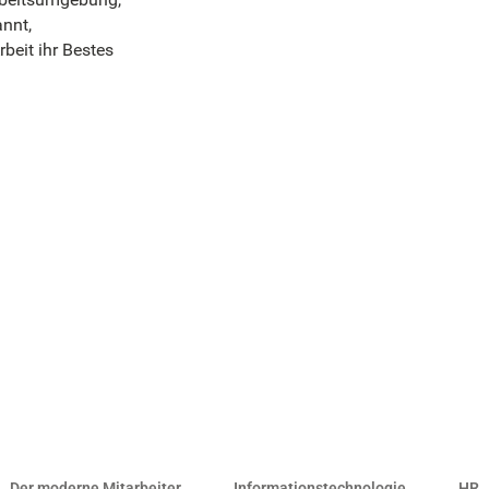
annt,
rbeit ihr Bestes
Der moderne Mitarbeiter
Informationstechnologie
HR