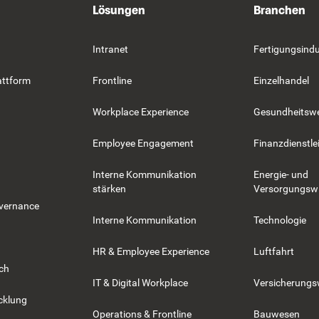
Lösungen
Branchen
Intranet
Fertigungsindu
attform
Frontline
Einzelhandel
Workplace Experience
Gesundheitsw
Employee Engagement
Finanzdienstle
Interne Kommunikation
Energie- und
stärken
Versorgungswi
overnance
Interne Kommunikation
Technologie
HR & Employee Experience
Luftfahrt
rch
IT & Digital Workplace
Versicherung
cklung
Operations & Frontline
Bauwesen