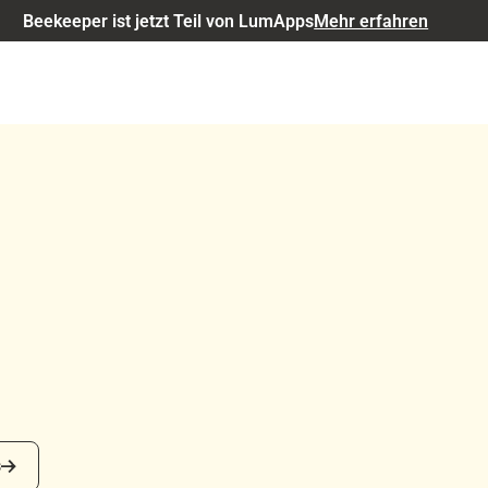
Beekeeper ist jetzt Teil von LumApps
Mehr erfahren
s