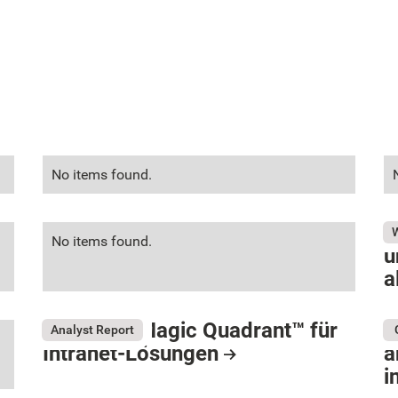
No items found.
G
No items found.
u
a
R
Gartner® Magic Quadrant™ für
W
Analyst Report
Intranet-Lösungen
a
i
Resource Card