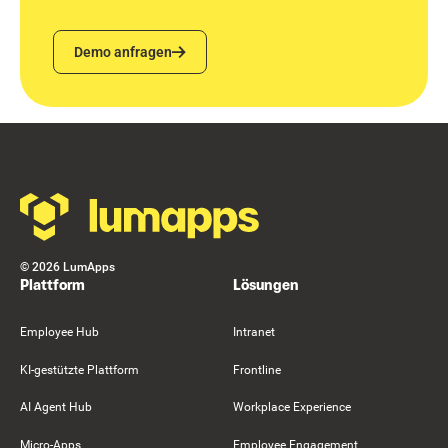
Demo anfragen
Demo anfragen
Footer
©
2026
LumApps
Plattform
Lösungen
Employee Hub
Intranet
KI-gestützte Plattform
Frontline
AI Agent Hub
Workplace Experience
Micro-Apps
Employee Engagement