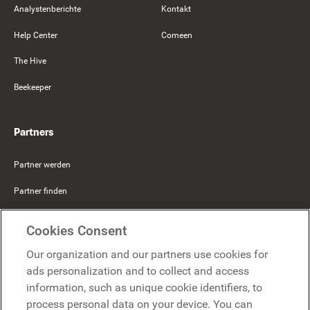
Analystenberichte
Kontakt
Help Center
Comeen
The Hive
Beekeeper
Partners
Partner werden
Partner finden
Mercer Belong
Cookies Consent
Google
Our organization and our partners use cookies for
Microsoft
ads personalization and to collect and access
information, such as unique cookie identifiers, to
process personal data on your device. You can