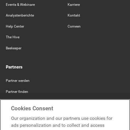
Events & Webinare
Karriere
Analystenberichte
Kontakt
Help Center
Comeen
The Hive
Beekeeper
Partners
Partner werden
Partner finden
Mercer Belong
Cookies Consent
Google
Our organization and our partners use cookies for
Microsoft
ads personalization and to collect and access