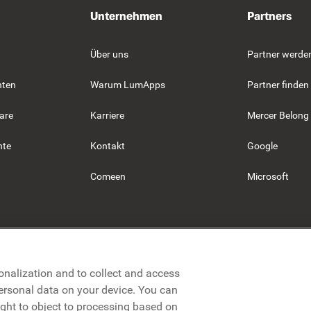
Unternehmen
Partners
Über uns
Partner werde
hten
Warum LumApps
Partner finden
are
Karriere
Mercer Belong
hte
Kontakt
Google
Comeen
Microsoft
onalization and to collect and access
personal data on your device. You can
ight to object to processing based on