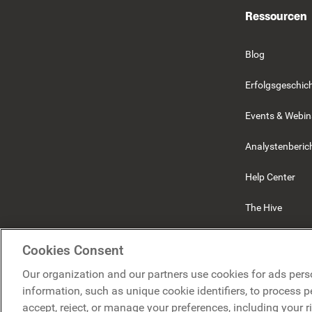
Ressourcen
Blog
Erfolgsgeschic
Events & Webin
Analystenberic
Help Center
The Hive
Beekeeper
Cookies Consent
Our organization and our partners use cookies for ads pers
information, such as unique cookie identifiers, to process 
accept, reject, or manage your preferences, including your r