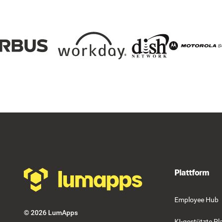
Footer
Plattform
Employee Hub
©
2026
LumApps
KI-gestützte Pl