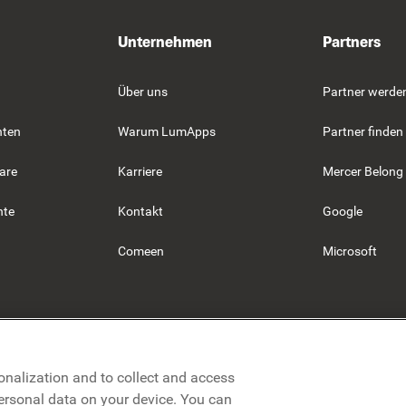
Unternehmen
Partners
Über uns
Partner werde
hten
Warum LumApps
Partner finden
are
Karriere
Mercer Belong
hte
Kontakt
Google
Comeen
Microsoft
onalization and to collect and access
personal data on your device. You can