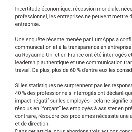
Incertitude économique, récession mondiale, néce
professionnel, les entreprises ne peuvent mettre 
entreprise.
Une enquête récente menée par LumApps a confir
communication et à la transparence en entreprise
au Royaume-Uni et en France ont été interrogés et
leadership authentique et une communication trans
travail. De plus, plus de 60 % d'entre eux les con
Si les statistiques ne surprennent pas les respon
40 % des professionnels interrogés ont déclaré q
impact négatif sur les employés - cela ne signifi
résolus en “forçant” les employés à assister en pré
contraire, résoudre ces problèmes nécessite une 
et de direction.
Dans cet article, nous abordons trois actions con