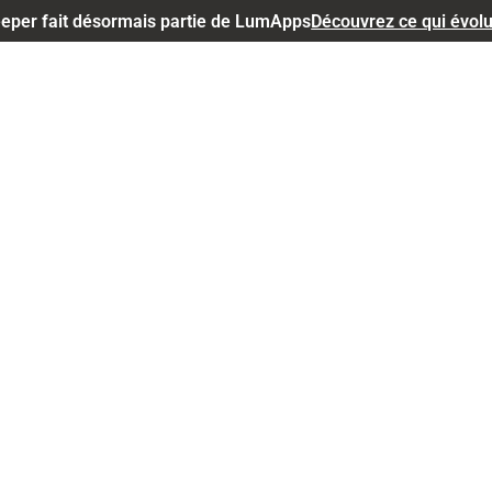
eper fait désormais partie de LumApps
Découvrez ce qui évol