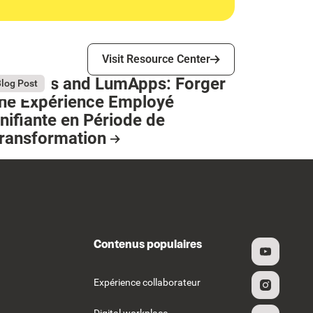
Visit Resource Center
Visit Resource Center
tellantis and LumApps: Forger
ly 13, 2026
log Post
ne Expérience Employé
nifiante en Période de
ransformation
esource Card
Contenus populaires
Expérience collaborateur