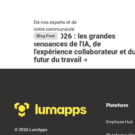
De nos experts et de
notre communauté
Bright 2026 : les grandes
August 4, 2026
Blog Post
tendances de l'IA, de
Button Text
l'expérience collaborateur et d
futur du travail
Resource Card
Footer
Plateform
Employee Hub
©
2026
LumApps