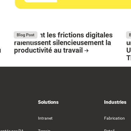
Comment les frictions digitales
S
August 4, 2026
Ju
Blog Post
B
ralentissent silencieusement la
u
u
productivité au travail
U
T
Resource Card
R
Solutions
Industries
Intranet
Fabrication