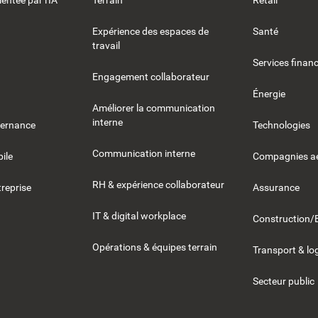
entée par l'IA
Terrain
Retail
Expérience des espaces de
Santé
travail
Services financ
Engagement collaborateur
Énergie
Améliorer la communication
interne
vernance
Technologies
Communication interne
ile
Compagnies aé
RH & expérience collaborateur
reprise
Assurance
IT & digital workplace
Construction/
Opérations & équipes terrain
Transport & lo
Secteur public