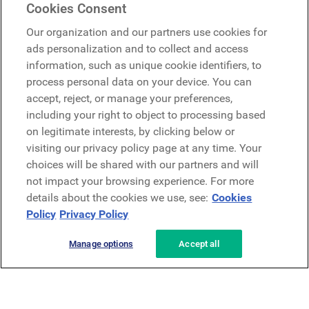
Cookies Consent
Microsoft
Our organization and our partners use cookies for
ads personalization and to collect and access
information, such as unique cookie identifiers, to
Demander une démo
Demander une démo
process personal data on your device. You can
accept, reject, or manage your preferences,
Contact
including your right to object to processing based
Contact
on legitimate interests, by clicking below or
visiting our privacy policy page at any time. Your
choices will be shared with our partners and will
not impact your browsing experience. For more
details about the cookies we use, see:
Cookies
Policy
Privacy Policy
Politique de confidentialité
Mentions légales
Conditions générales
Manage options
Accept all
Security