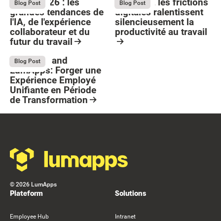
Bright 2026 : les
Comment les frictions
August 4, 2026
August 4, 2026
Blog Post
Blog Post
grandes tendances de
digitales ralentissent
l'IA, de l'expérience
silencieusement la
collaborateur et du
productivité au travail
futur du travail
Button Text
Resource Card
Resource Card
Stellantis and
July 13, 2026
Blog Post
LumApps: Forger une
Expérience Employé
Unifiante en Période
de Transformation
Resource Card
Footer
©
2026
LumApps
Plateform
Solutions
Employee Hub
Intranet