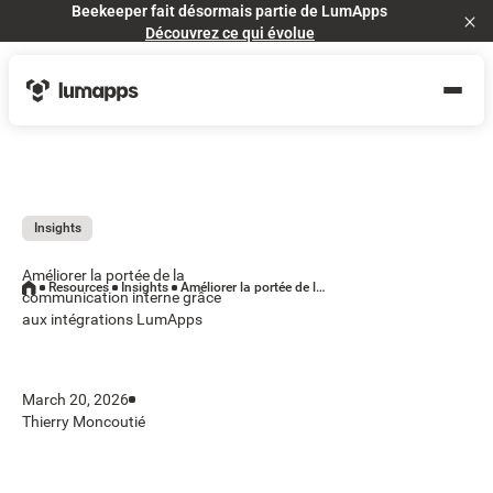
Beekeeper fait désormais partie de LumApps
Cl
Découvrez ce qui évolue
Insights
Améliorer la portée de la
Resources
Insights
Améliorer la portée de la communication interne grâce aux intégrations LumApps
communication interne grâce
aux intégrations LumApps
March 20, 2026
Thierry Moncoutié