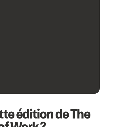
tte édition de The
of Work ?