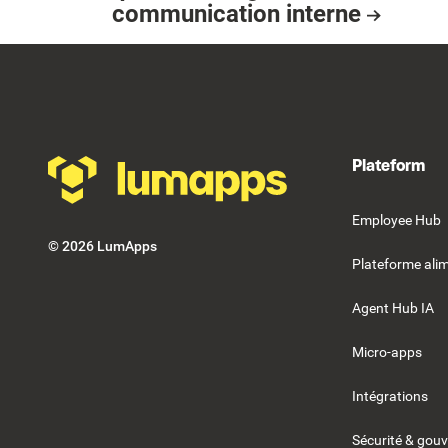
communication interne
July 31, 2026
Resource Card
Footer
Plateform
Employee Hub
©
2026
LumApps
Plateforme alim
Agent Hub IA
Micro-apps
Intégrations
Sécurité & gou