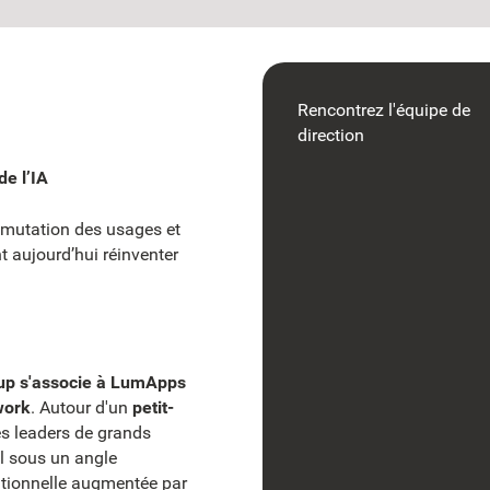
Rencontrez l'équipe de
direction
de l’IA
 la mutation des usages et
t aujourd’hui réinventer
up s'associe à LumApps
work
. Autour d'un
petit-
es leaders de grands
il sous un angle
ationnelle augmentée par