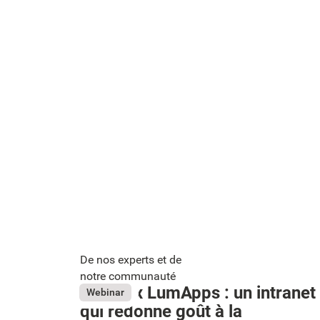
De nos experts et de
notre communauté
Picard x LumApps : un intranet
Webinar
Button Text
qui redonne goût à la