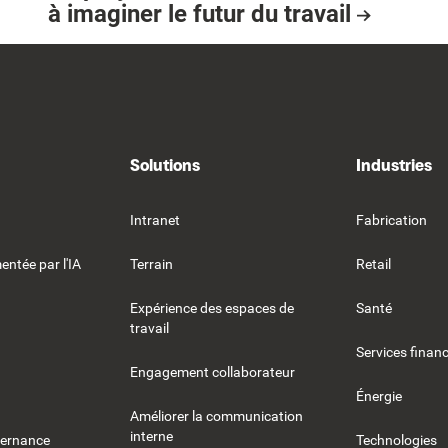
à imaginer le futur du travail
May 10, 2026
Resource Card
Solutions
Industries
Intranet
Fabrication
entée par l'IA
Terrain
Retail
Expérience des espaces de
Santé
travail
Services financ
Engagement collaborateur
Énergie
Améliorer la communication
interne
vernance
Technologies