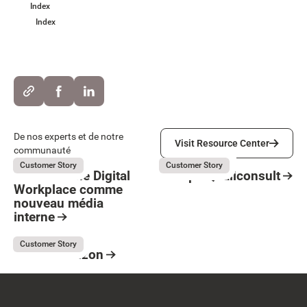
Index
Index
Visit Resource Center
De nos experts et de notre
Visit Resource Center
communauté
Believe
Groupe Qualiconsult
July 31, 2026
July 31, 2026
Customer Story
Customer Story
Believe : Une Digital
Groupe Qualiconsult
Workplace comme
Resource Card
nouveau média
Button Text
interne
Resource Card
France Horizon
July 31, 2026
Customer Story
France Horizon
Resource Card
Footer