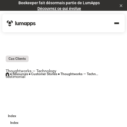
Beekeeper fait désormais partie de LumApps
Cl
Découvrez ce qui évolue
Cas Clients
Thoughtworks — Technology
Resources
Customer Stories
Thoughtworks — Technology testimonial
testimonial
Index
Index