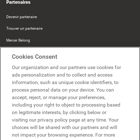
Partenaires
Devenir partenaire
Trouver un partenaire
Mercer Belong
Google
Cookies Consent
Microsoft
Our organization and our partners use cookies for
ads personalization and to collect and access
information, such as unique cookie identifiers, to
Demander une démo
Demander une démo
process personal data on your device. You can
accept, reject, or manage your preferences,
Contact
including your right to object to processing based
Contact
on legitimate interests, by clicking below or
visiting our privacy policy page at any time. Your
choices will be shared with our partners and will
not impact your browsing experience. For more