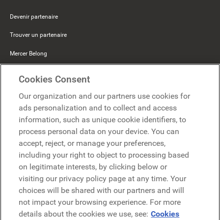
Devenir partenaire
Trouver un partenaire
Mercer Belong
Google
Cookies Consent
Microsoft
Our organization and our partners use cookies for
ads personalization and to collect and access
information, such as unique cookie identifiers, to
Demander une démo
Demander une démo
process personal data on your device. You can
accept, reject, or manage your preferences,
Contact
including your right to object to processing based
Contact
on legitimate interests, by clicking below or
visiting our privacy policy page at any time. Your
choices will be shared with our partners and will
not impact your browsing experience. For more
details about the cookies we use, see:
Cookies