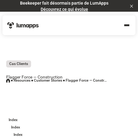
Beekeeper fait désormais partie de LumApps
Cl
Découvrez ce qui évolue
Cas Clients
Flagger Force — Construction
Resources
Customer Stories
Flagger Force — Construction
Index
Index
Index