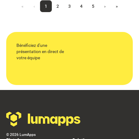
«
‹
1
2
3
4
5
›
»
Bénéficiez d'une
présentation en direct de
votre équipe
Footer
©
2026
LumApps