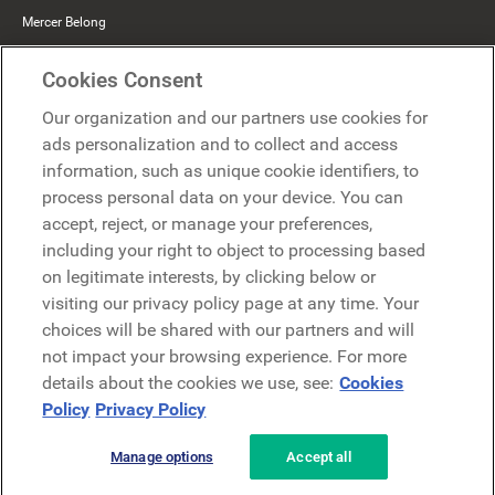
Mercer Belong
Google
Cookies Consent
Microsoft
Our organization and our partners use cookies for
ads personalization and to collect and access
information, such as unique cookie identifiers, to
Demander une démo
Demander une démo
process personal data on your device. You can
accept, reject, or manage your preferences,
Contact
including your right to object to processing based
Contact
on legitimate interests, by clicking below or
visiting our privacy policy page at any time. Your
choices will be shared with our partners and will
not impact your browsing experience. For more
details about the cookies we use, see:
Cookies
Policy
Privacy Policy
Politique de confidentialité
Mentions légales
Conditions générales
Manage options
Accept all
Security