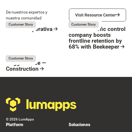
Visit Resource Center
De nuestros expertos y
Visit Resource Center
nuestra comunidad
Suara Cooperativa
Flagger Force
July 31, 2026
July 31, 2026
Customer Story
Customer Story
Suara Cooperativa
How the traffic control
company boosts
Resource Card
frontline retention by
Button Text
68% with Beekeeper
Resource Card
Flagger Force
July 31, 2026
Customer Story
Flagger Force —
Construction
Resource Card
Footer
©
2026
LumApps
Platform
Soluciones