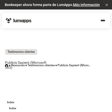
Beekeeper ahora forma parte de LumApps.
Más información
Cl
Testimonios clientes
Publicis Sapient (Microsoft
Resources
Testimonios clientes
Publicis Sapient (Microsoft 365)
365)
Index
Index