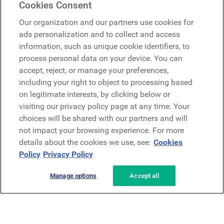
Cookies Consent
Google
Our organization and our partners use cookies for
Microsoft
ads personalization and to collect and access
information, such as unique cookie identifiers, to
process personal data on your device. You can
Solicitar una demo
accept, reject, or manage your preferences,
Solicitar una demo
including your right to object to processing based
on legitimate interests, by clicking below or
Contáctanos
Contáctanos
visiting our privacy policy page at any time. Your
choices will be shared with our partners and will
not impact your browsing experience. For more
details about the cookies we use, see:
Cookies
Policy
Privacy Policy
Manage options
Accept all
Política de privacidad
Aviso legal
Términos y condiciones
Seguridad