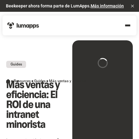
Beekeeper ahora forma parte de LumApps.
Más información
Cl
Guides
Más ventas y
Resources
Guides
Más ventas y eficiencia: El ROI de una intranet minorista
eficiencia: El
ROI de una
intranet
minorista