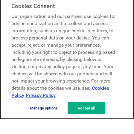
Mercer Belong
Cookies Consent
Google
Our organization and our partners use cookies for
Microsoft
ads personalization and to collect and access
information, such as unique cookie identifiers, to
process personal data on your device. You can
Solicitar una demo
accept, reject, or manage your preferences,
Solicitar una demo
including your right to object to processing based
on legitimate interests, by clicking below or
Contáctanos
Contáctanos
visiting our privacy policy page at any time. Your
choices will be shared with our partners and will
not impact your browsing experience. For more
details about the cookies we use, see:
Cookies
Policy
Privacy Policy
Manage options
Accept all
Política de privacidad
Aviso legal
Términos y condiciones
Seguridad