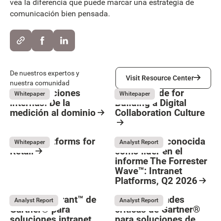
vea la diferencia que puede marcar una estrategia de
comunicación bien pensada.
Visit Resource Center
De nuestros expertos y
Visit Resource Center
nuestra comunidad
Comunicaciones
The IT Guide for
May 26, 2026
May 26, 2026
Whitepaper
Whitepaper
internas: De la
Building a Digital
medición al dominio
Collaboration Culture
Resource Card
Resource Card
Digital Platforms for
LumApps reconocida
May 7, 2026
Whitepaper
Analyst Report
Retail
como líder en el
Button Text
informe The Forrester
Resource Card
Wave™: Intranet
Platforms, Q2 2026
May 26, 2026
Resource Card
Magic Quadrant™ de
Funcionalidades
Analyst Report
Analyst Report
Gartner® para
críticas de Gartner®
soluciones intranet
para soluciones de