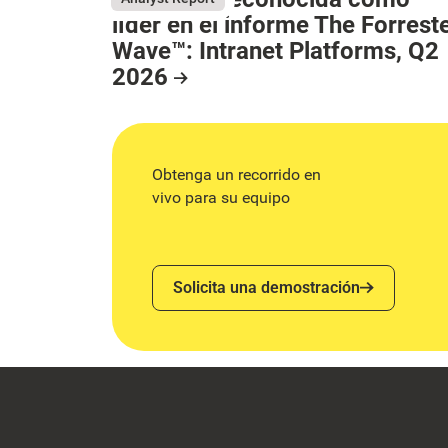
líder en el informe The Forrest
Wave™: Intranet Platforms, Q2
2026
May 26, 2026
Resource Card
Obtenga un recorrido en
vivo para su equipo
Solicita una demostración
Solicita una demostración
Footer