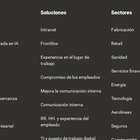
Soluciones
Sectores
Intranet
Fabricación
ada en IA
Frontline
Retail
Experiencia en el lugar de
Sanidad
trabajo
Servicios finan
Compromiso de los empleados
Energía
Mejora la comunicación interna
obernanza
Tecnología
Comunicación interna
Aerolíneas
RR. HH. y experiencia del
empleado
esarial
Seguros
TI y puesto de trabajo digital
Construcción