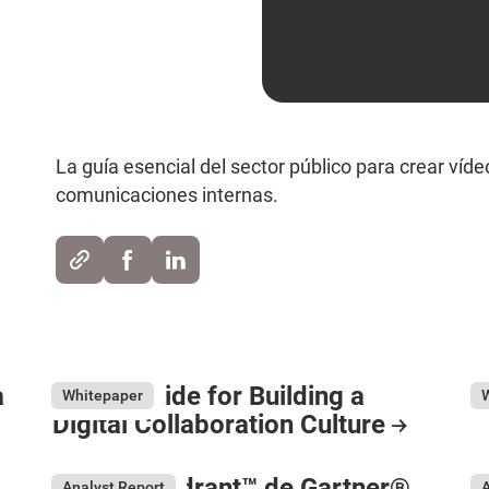
La guía esencial del sector público para crear ví
comunicaciones internas.
a
The IT Guide for Building a
D
May 26, 2026
Ma
Whitepaper
Digital Collaboration Culture
R
Resource Card
Magic Quadrant™ de Gartner®
F
Analyst Report
A