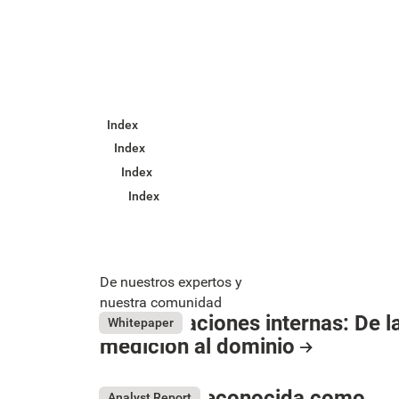
Index
Index
Index
Index
De nuestros expertos y
nuestra comunidad
Comunicaciones internas: De l
May 26, 2026
Whitepaper
medición al dominio
Resource Card
Button Text
LumApps reconocida como
Analyst Report