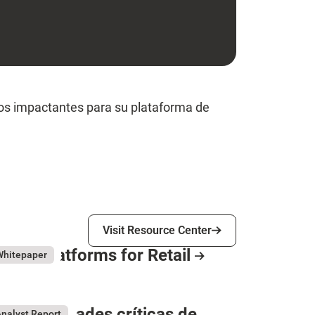
deos impactantes para su plataforma de
Visit Resource Center
Visit Resource Center
igital Platforms for Retail
y 7, 2026
Whitepaper
esource Card
uncionalidades críticas de
nalyst Report