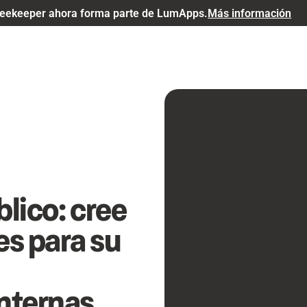
eekeeper ahora forma parte de LumApps.
Más información
blico: cree
s para su
nternas