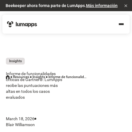
Beekeeper ahora forma parte de LumApps.
Más información
Cl
Insights
Informe de funcionalidades
Resources
Insights
Informe de funcionalidades críticas de Gartner®: LumApps recibe las puntuaciones más altas en todos los casos evaluados
críticas de Gartner®: LumApps
recibe las puntuaciones más
altas en todos los casos
evaluados
March 18, 2026
Blair Williamson