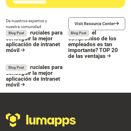
Visit Resource Center
De nuestros expertos y
Visit Resource Center
nuestra comunidad
5 pasos cruciales para
¿Por qué el
May 27, 2026
May 27, 2026
Blog Post
Blog Post
conseguir la mejor
compromiso de los
aplicación de intranet
empleados es tan
móvil
importante? TOP 20
de las ventajas
Button Text
Resource Card
Resource Card
5 pasos cruciales para
May 27, 2026
Blog Post
conseguir la mejor
aplicación de intranet
móvil
Resource Card
Footer