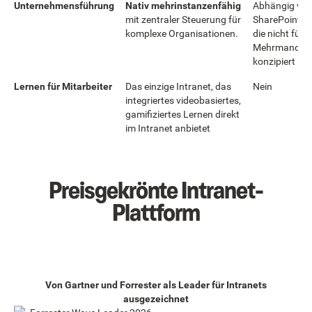
Unternehmensführung
Nativ mehrinstanzenfähig
Abhängig von
mit zentraler Steuerung für
SharePoint-In
komplexe Organisationen.
die nicht für
Mehrmandant
konzipiert ist.
Lernen für Mitarbeiter
Das einzige Intranet, das
Nein
integriertes videobasiertes,
gamifiziertes Lernen direkt
im Intranet anbietet
Preisgekrönte Intranet-
Plattform
Von Gartner und Forrester als Leader für Intranets
ausgezeichnet