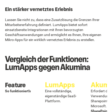
Ein stärker vernetztes Erlebnis
Lassen Sie nicht zu, dass eine Zusatzlösung die Grenzen Ihrer
Mitarbeitererfahrung definiert. LumApps bietet sofort
einsatzbereite Integrationen mit Ihren bevorzugten
Geschäftsanwendungen und ermöglicht es Ihnen, Ihre eigenen
Mikro-Apps für ein wirklich vernetztes Erlebnis zu erstellen.
Vergleich der Funktionen:
LumApps gegen Akumina
Feature
LumApps
Akumi
So funktioniert's
Eine vollständige,
Erfordert die
eigenständige SaaS-
Verwendung 
Plattform.
Sharepoint u
Microsoft. EI
SharePoint-E