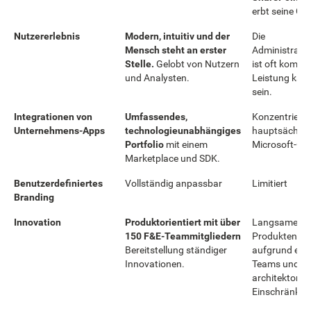
erbt seine Gr
Nutzererlebnis
Modern, intuitiv und der
Die
Mensch steht an erster
Administrato
Stelle.
Gelobt von Nutzern
ist oft komple
und Analysten.
Leistung kan
sein.
Integrationen von
Umfassendes,
Konzentriert 
Unternehmens-Apps
technologieunabhängiges
hauptsächlic
Portfolio
mit einem
Microsoft-Ök
Marketplace und SDK.
Benutzerdefiniertes
Vollständig anpassbar
Limitiert
Branding
Innovation
Produktorientiert mit über
Langsamere
150 F&E-Teammitgliedern
Produktentwi
Bereitstellung ständiger
aufgrund eine
Innovationen.
Teams und
architektonis
Einschränkun