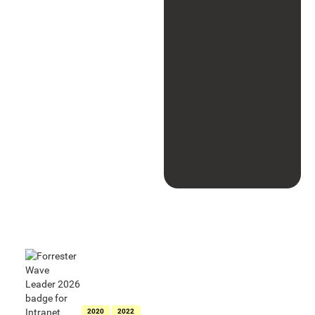
Als Leader für
Intranets
ausgezeichnet
in der Forrester
Wave™:
Intranet
Platforms
2020
2022