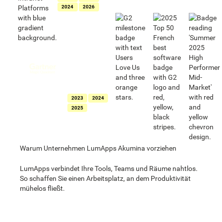
2024
2026
Als Leader für
Intranets
ausgezeichnet
im Gartner®
Magic
Quadrant™ für
Intranet-
Lösungen
2023
2024
2025
Warum Unternehmen LumApps Akumina vorziehen
LumApps verbindet Ihre Tools, Teams und Räume nahtlos.
So schaffen Sie einen Arbeitsplatz, an dem Produktivität
mühelos fließt.