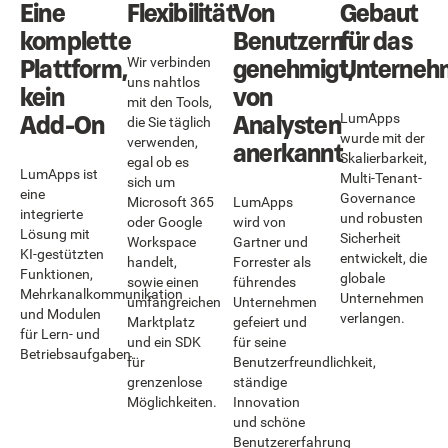
Eine
Flexibilität
Von
Gebaut
komplette
Benutzern
für das
Plattform,
genehmigt,
Unterneh
Wir verbinden
uns nahtlos
kein
von
mit den Tools,
Add-On
Analysten
LumApps
die Sie täglich
wurde mit der
verwenden,
anerkannt
Skalierbarkeit,
egal ob es
LumApps ist
Multi-Tenant-
sich um
eine
Governance
Microsoft 365
LumApps
integrierte
und robusten
oder Google
wird von
Lösung mit
Sicherheit
Workspace
Gartner und
KI-gestützten
entwickelt, die
handelt,
Forrester als
Funktionen,
globale
sowie einen
führendes
Mehrkanalkommunikation
Unternehmen
umfangreichen
Unternehmen
und Modulen
verlangen.
Marktplatz
gefeiert und
für Lern- und
und ein SDK
für seine
Betriebsaufgaben.
für
Benutzerfreundlichkeit,
grenzenlose
ständige
Möglichkeiten.
Innovation
und schöne
Benutzererfahrung