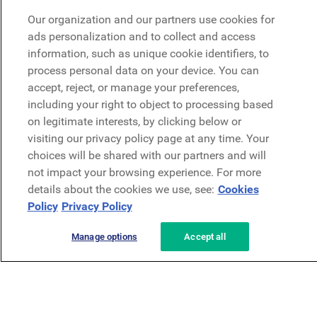
Our organization and our partners use cookies for
Microsoft
ads personalization and to collect and access
information, such as unique cookie identifiers, to
process personal data on your device. You can
Demo anfragen
Demo anfragen
accept, reject, or manage your preferences,
including your right to object to processing based
Kontakt
on legitimate interests, by clicking below or
Kontakt
visiting our privacy policy page at any time. Your
choices will be shared with our partners and will
not impact your browsing experience. For more
details about the cookies we use, see:
Cookies
Policy
Privacy Policy
Datenschutzerklärung
Rechtliches
AGB
Security
Manage options
Accept all