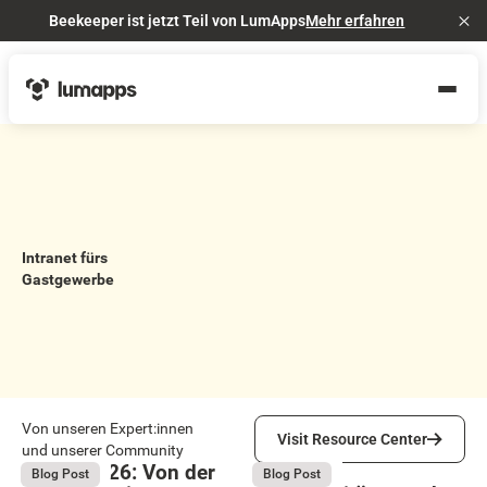
Beekeeper ist jetzt Teil von LumApps
Mehr erfahren
Cl
Intranet fürs
Gastgewerbe
Visit Resource Center
Von unseren Expert:innen
Visit Resource Center
und unserer Community
Bright 2026: Von der
Das
August 4, 2026
August 4, 2026
Blog Post
Blog Post