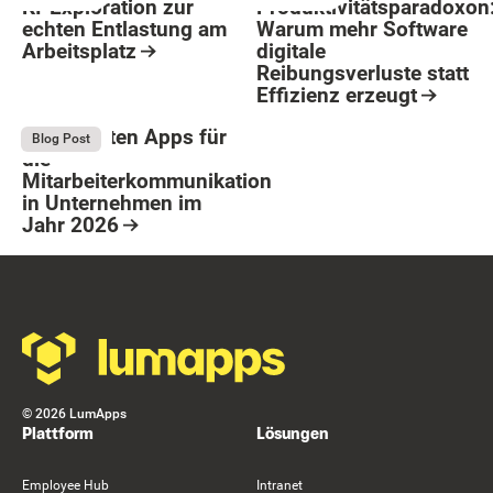
KI-Exploration zur
Produktivitätsparadoxon
echten Entlastung am
Warum mehr Software
Arbeitsplatz
digitale
Reibungsverluste statt
Resource Card
Effizienz erzeugt
Button Text
Resource Card
Die 9 besten Apps für
August 4, 2026
Blog Post
die
Mitarbeiterkommunikation
in Unternehmen im
Jahr 2026
Resource Card
Footer
©
2026
LumApps
Plattform
Lösungen
Employee Hub
Intranet