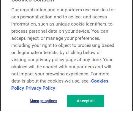
Microsoft
Our organization and our partners use cookies for
ads personalization and to collect and access
information, such as unique cookie identifiers, to
Demander une démo
Demander une démo
process personal data on your device. You can
accept, reject, or manage your preferences,
Contact
including your right to object to processing based
Contact
on legitimate interests, by clicking below or
visiting our privacy policy page at any time. Your
choices will be shared with our partners and will
not impact your browsing experience. For more
details about the cookies we use, see:
Cookies
Policy
Privacy Policy
Politique de confidentialité
Mentions légales
Conditions générales
Manage options
Accept all
Security