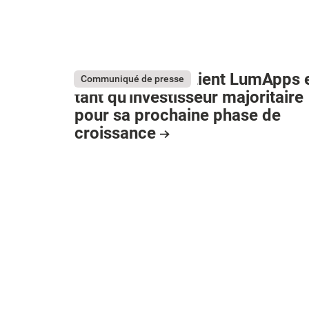
Bridgepoint soutient LumApps 
Communiqué de presse
tant qu'investisseur majoritaire
pour sa prochaine phase de
croissance