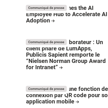
LumApps Launches the AI
Communiqué de presse
Employee Hub to Accelerate AI
Adoption
Expérience collaborateur : Un
Communiqué de presse
client phare de LumApps,
Publicis Sapient remporte le
“Nielsen Norman Group Award
for Intranet”
LumApps lance une fonction de
Communiqué de presse
connexion par QR code pour s
application mobile