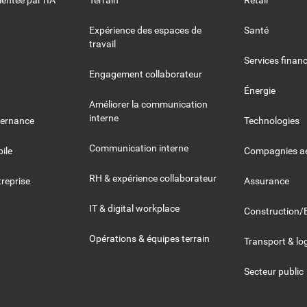
entée par l'IA
Terrain
Retail
Expérience des espaces de
Santé
travail
Services financ
Engagement collaborateur
Énergie
Améliorer la communication
interne
vernance
Technologies
Communication interne
ile
Compagnies aé
RH & expérience collaborateur
reprise
Assurance
IT & digital workplace
Construction/
Opérations & équipes terrain
Transport & lo
Secteur public