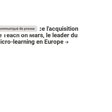
umApps annonce l'acquisition
ommuniqué de presse
e Teach on Mars, le leader du
icro-learning en Europe