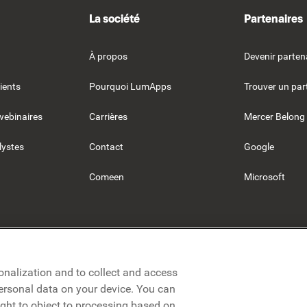
La société
Partenaires
À propos
Devenir parten
ients
Pourquoi LumApps
Trouver un par
webinaires
Carrières
Mercer Belong
lystes
Contact
Google
Comeen
Microsoft
onalization and to collect and access
personal data on your device. You can
ight to object to processing based on