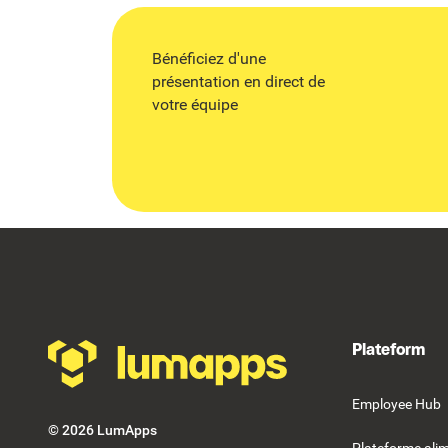
Bénéficiez d'une
présentation en direct de
votre équipe
Footer
Plateform
Employee Hub
©
2026
LumApps