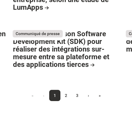
LumApps
en
LumApps lance son Software
L
Communiqué de presse
C
Development Kit (SDK) pour
d
réaliser des intégrations sur-
m
mesure entre sa plateforme et
des applications tierces
«
‹
1
2
3
›
»