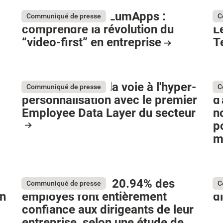
Etude exclusive LumApps :
L
Communiqué de presse
C
comprendre la révolution du
L
“video-first” en entreprise
T
LumApps ouvre la voie à l'hyper-
L
Communiqué de presse
C
personnalisation avec le premier
d
Employee Data Layer du secteur
n
p
m
En France, seuls 20.94% des
L
Communiqué de presse
C
on
employés font entièrement
d
confiance aux dirigeants de leur
entreprise, selon une étude de