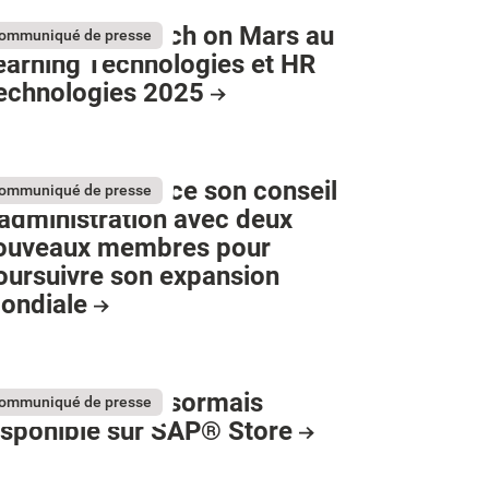
umApps et Teach on Mars au
ommuniqué de presse
earning Technologies et HR
echnologies 2025
umApps renforce son conseil
ommuniqué de presse
'administration avec deux
ouveaux membres pour
oursuivre son expansion
ondiale
umApps est désormais
ommuniqué de presse
isponible sur SAP® Store