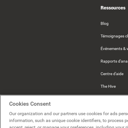
Ressources
Blog
Témoignages cl
Événements & 
Rapports d'ana
Centre d'aide
The Hive
Beekeeper
Cookies Consent
Our organization and our partners use cookies for ads pers
information, such as unique cookie identifiers, to process 
accept, reject, or manage your preferences, including your r