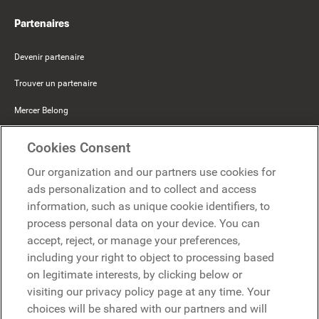
Partenaires
Devenir partenaire
Trouver un partenaire
Mercer Belong
Google
Cookies Consent
Microsoft
Our organization and our partners use cookies for
ads personalization and to collect and access
information, such as unique cookie identifiers, to
Demander une démo
Demander une démo
process personal data on your device. You can
accept, reject, or manage your preferences,
Contact
including your right to object to processing based
Contact
on legitimate interests, by clicking below or
visiting our privacy policy page at any time. Your
choices will be shared with our partners and will