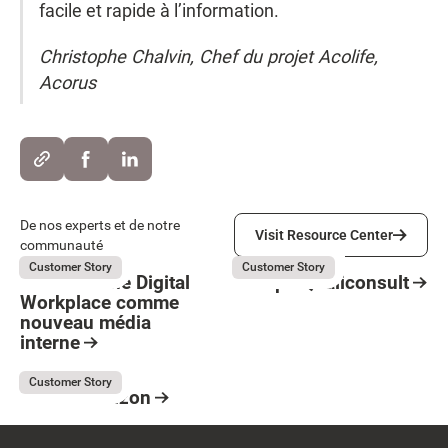
facile et rapide à l’information.
Christophe Chalvin, Chef du projet Acolife,
Acorus
Visit Resource Center
De nos experts et de notre
Visit Resource Center
communauté
Believe
Groupe Qualiconsult
July 31, 2026
July 31, 2026
Customer Story
Customer Story
Believe : Une Digital
Groupe Qualiconsult
Workplace comme
Resource Card
nouveau média
Button Text
interne
Resource Card
France Horizon
July 31, 2026
Customer Story
France Horizon
Resource Card
Footer