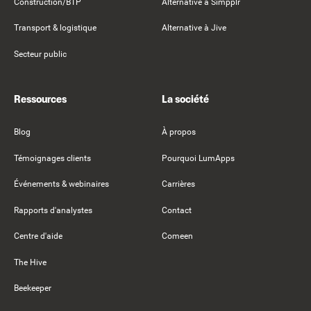
Construction/BTP
Alternative à Simpplr
Transport & logistique
Alternative à Jive
Secteur public
Ressources
La société
Blog
À propos
Témoignages clients
Pourquoi LumApps
Événements & webinaires
Carrières
Rapports d'analystes
Contact
Centre d'aide
Comeen
The Hive
Beekeeper